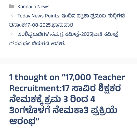
Categories
Kannada News
Today News Points: ಇಂದಿನ ಪತ್ರಿಕಾ ಪ್ರಮುಖ ಸುದ್ದಿಗಳು
ದಿನಾಂಕ:17-08-2025,ಭಾನುವಾರ
ಪರಿಶಿಷ್ಟ ಜಾತಿಗಳ ಸಮಗ್ರ ಸಮೀಕ್ಷೆ-2025|ಜಾತಿ ಸಮೀಕ್ಷೆ
ಗೌರವ ಧನ ಬಿಡುಗಡೆ ಆದೇಶ.
1 thought on “17,000 Teacher
Recruitment:17 ಸಾವಿರ ಶಿಕ್ಷಕರ
ನೇಮಕಕ್ಕೆ ಕ್ರಮ 3 ರಿಂದ 4
ತಿಂಗಳೊಳಗೆ ನೇಮಕಾತಿ ಪ್ರಕ್ರಿಯೆ
ಆರಂಭ”