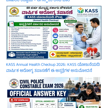
ದಾಖಲಿಕೆ ಕಡ್ಡಾಯ – ಆಗಸ್ಟ್ 20 ರಿಂದ ಜಾರಿ
KASS Annual Health Checkup 2026:: KASS ಯೋಜನೆಯಡಿ
ವಾರ್ಷಿಕ ಆರೋಗ್ಯ ತಪಾಸಣೆಗೆ ಈ ಆಸ್ಪತ್ರೆಗಳ ಅನುಮೋದನೆ