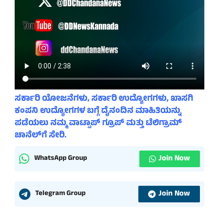
ಸರ್ಕಾರಿ ಯೋಜನೆಗಳು, ಸರ್ಕಾರಿ ಉದ್ಯೋಗಗಳು, ಖಾಸಗಿ
ಕಂಪನಿ ಉದ್ಯೋಗಗಳ ಬಗ್ಗೆ ದೈನಂದಿನ ಮಾಹಿತಿಯನ್ನು
ಪಡೆಯಲು ನಮ್ಮ ವಾಟ್ಸಾಪ್ ಗ್ರೂಪ್ ಮತ್ತು ಟೆಲಿಗ್ರಾಮ್
ಚಾನೆಲ್‌ಗೆ ಸೇರಿ.
Join Now
WhatsApp Group
Join Now
Telegram Group