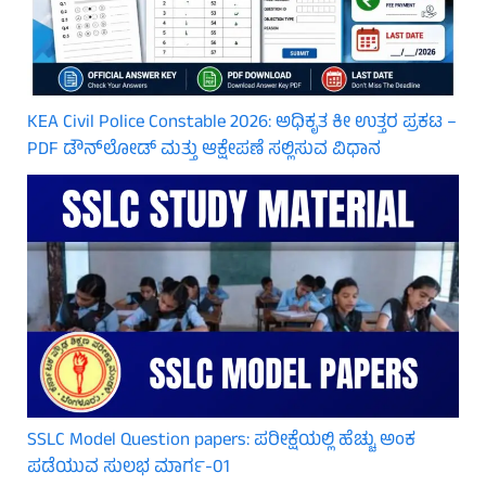
KEA Civil Police Constable 2026: ಅಧಿಕೃತ ಕೀ ಉತ್ತರ ಪ್ರಕಟ –
PDF ಡೌನ್‌ಲೋಡ್ ಮತ್ತು ಆಕ್ಷೇಪಣೆ ಸಲ್ಲಿಸುವ ವಿಧಾನ
SSLC Model Question papers: ಪರೀಕ್ಷೆಯಲ್ಲಿ ಹೆಚ್ಚು ಅಂಕ
ಪಡೆಯುವ ಸುಲಭ ಮಾರ್ಗ-01