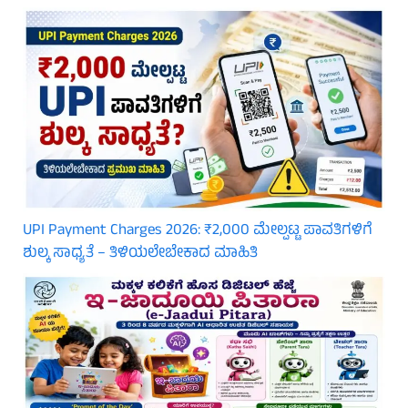
UPI Payment Charges 2026: ₹2,000 ಮೇಲ್ಪಟ್ಟ ಪಾವತಿಗಳಿಗೆ
ಶುಲ್ಕ ಸಾಧ್ಯತೆ – ತಿಳಿಯಲೇಬೇಕಾದ ಮಾಹಿತಿ