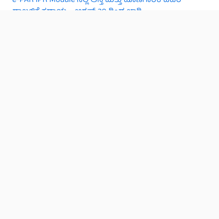
e-PAR IPR Module ನಲ್ಲಿ ಆಸ್ತಿ ಮತ್ತು ಹೊಣೆಗಾರಿಕೆ ವಿವರ
ದಾಖಲಿಕೆ ಕಡ್ಡಾಯ – ಆಗಸ್ಟ್ 20 ರಿಂದ ಜಾರಿ
KASS Annual Health Checkup 2026:: KASS ಯೋಜನೆಯಡಿ
ವಾರ್ಷಿಕ ಆರೋಗ್ಯ ತಪಾಸಣೆಗೆ ಈ ಆಸ್ಪತ್ರೆಗಳ ಅನುಮೋದನೆ