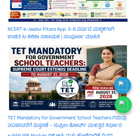
NCERT e-Jaadui Pitara App: 3–8 ವರ್ಷದ ಮಕ್ಕಳಿಗಾಗಿ
ಉಚಿತ AI ಕಲಿಕಾ ಸಹಾಯಕ | ಸಂಪೂರ್ಣ ಮಾಹಿತಿ
TET Mandatory for Government School Teachers:ಗಡುವು
2028ರವರೆಗೆ ವಿಸ್ತರಣೆ – ಸುಪ್ರೀಂ ಕೋರ್ಟ್ ಮಹತ್ವದ ನಿರ್ಧಾರ