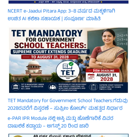
NCERT e-Jaadui Pitara App: 3–8 ವರ್ಷದ ಮಕ್ಕಳಿಗಾಗಿ
ಉಚಿತ AI ಕಲಿಕಾ ಸಹಾಯಕ | ಸಂಪೂರ್ಣ ಮಾಹಿತಿ
TET Mandatory for Government School Teachers:ಗಡುವು
2028ರವರೆಗೆ ವಿಸ್ತರಣೆ – ಸುಪ್ರೀಂ ಕೋರ್ಟ್ ಮಹತ್ವದ ನಿರ್ಧಾರ
e-PAR IPR Module ನಲ್ಲಿ ಆಸ್ತಿ ಮತ್ತು ಹೊಣೆಗಾರಿಕೆ ವಿವರ
ದಾಖಲಿಕೆ ಕಡ್ಡಾಯ – ಆಗಸ್ಟ್ 20 ರಿಂದ ಜಾರಿ