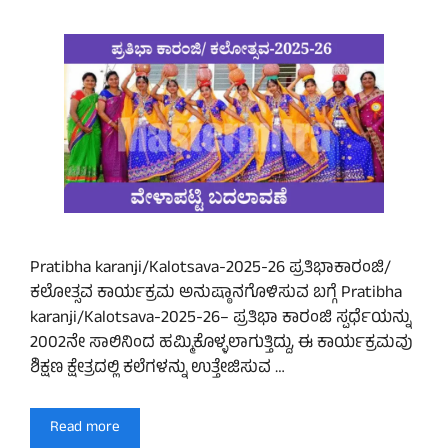
Pratibha karanji/Kalotsava-2025-26 ಪ್ರತಿಭಾಕಾರಂಜಿ/
ಕಲೋತ್ಸವ ಕಾರ್ಯಕ್ರಮ ಅನುಷ್ಠಾನಗೊಳಿಸುವ ಬಗ್ಗೆ Pratibha
karanji/Kalotsava-2025-26– ಪ್ರತಿಭಾ ಕಾರಂಜಿ ಸ್ಪರ್ಧೆಯನ್ನು
2002ನೇ ಸಾಲಿನಿಂದ ಹಮ್ಮಿಕೊಳ್ಳಲಾಗುತ್ತಿದ್ದು, ಈ ಕಾರ್ಯಕ್ರಮವು
ಶಿಕ್ಷಣ ಕ್ಷೇತ್ರದಲ್ಲಿ ಕಲೆಗಳನ್ನು ಉತ್ತೇಜಿಸುವ …
Read more