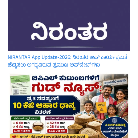
NIRANTAR App Update-2026: ನಿರಂತರ ಆಪ್ ಕಾರ್ಯಕ್ಷಮತೆ
ಹೆಚ್ಚಿಸಲು ಅಗತ್ಯವಿರುವ ಪ್ರಮುಖ ಅಪ್‌ಡೇಟ್‌ಗಳು