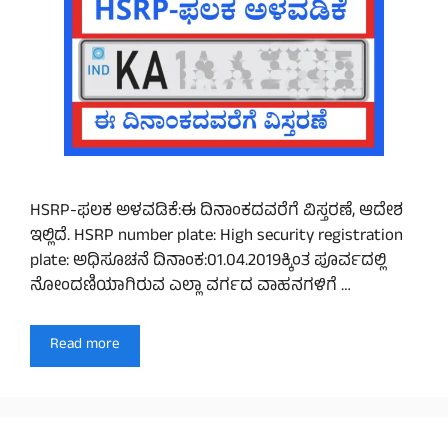
HSRP-ಫಲಕ ಅಳವಡಿಕೆ:ಈ ದಿನಾಂಕದವರೆಗೆ ವಿಸ್ತರಣೆ, ಆದೇಶ
ಇಲ್ಲಿದೆ. HSRP number plate: High security registration
plate: ಅಧಿಸೂಚನೆ ದಿನಾಂಕ:01.04.2019ಕ್ಕಿಂತ ಪೂರ್ವದಲ್ಲಿ
ನೋಂದಣಿಯಾಗಿರುವ ಎಲ್ಲಾ ವರ್ಗದ ವಾಹನಗಳಿಗೆ …
Read more