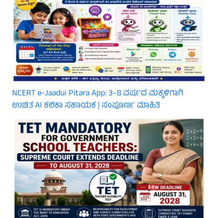
NCERT e-Jaadui Pitara App: 3–8 ವರ್ಷದ ಮಕ್ಕಳಿಗಾಗಿ
ಉಚಿತ AI ಕಲಿಕಾ ಸಹಾಯಕ | ಸಂಪೂರ್ಣ ಮಾಹಿತಿ