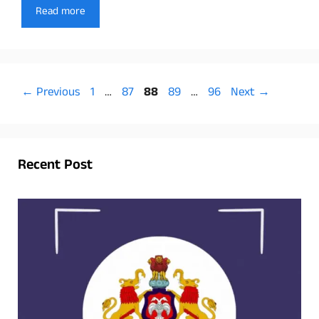
Read more
Page
Page
Page
Page
Page
←
Previous
1
…
87
88
89
…
96
Next
→
Recent Post