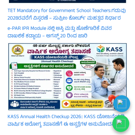
TET Mandatory for Government School Teachers:ಗಡುವು
2028ರವರೆಗೆ ವಿಸ್ತರಣೆ – ಸುಪ್ರೀಂ ಕೋರ್ಟ್ ಮಹತ್ವದ ನಿರ್ಧಾರ
e-PAR IPR Module ನಲ್ಲಿ ಆಸ್ತಿ ಮತ್ತು ಹೊಣೆಗಾರಿಕೆ ವಿವರ
ದಾಖಲಿಕೆ ಕಡ್ಡಾಯ – ಆಗಸ್ಟ್ 20 ರಿಂದ ಜಾರಿ
KASS Annual Health Checkup 2026:: KASS ಯೋಜನೆಯಡಿ
ವಾರ್ಷಿಕ ಆರೋಗ್ಯ ತಪಾಸಣೆಗೆ ಈ ಆಸ್ಪತ್ರೆಗಳ ಅನುಮೋದನೆ