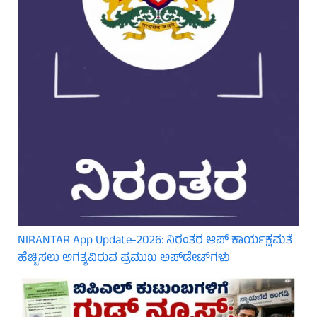
NIRANTAR App Update-2026: ನಿರಂತರ ಆಪ್ ಕಾರ್ಯಕ್ಷಮತೆ
ಹೆಚ್ಚಿಸಲು ಅಗತ್ಯವಿರುವ ಪ್ರಮುಖ ಅಪ್‌ಡೇಟ್‌ಗಳು