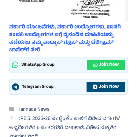
ಸರ್ಕಾರಿ ಯೋಜನೆಗಳು, ಸರ್ಕಾರಿ ಉದ್ಯೋಗಗಳು, ಖಾಸಗಿ
ಕಂಪನಿ ಉದ್ಯೋಗಗಳ ಬಗ್ಗೆ ದೈನಂದಿನ ಮಾಹಿತಿಯನ್ನು
ಪಡೆಯಲು ನಮ್ಮ ವಾಟ್ಸಾಪ್ ಗ್ರೂಪ್ ಮತ್ತು ಟೆಲಿಗ್ರಾಮ್
ಚಾನೆಲ್‌ಗೆ ಸೇರಿ.
Join Now
WhatsApp Group
Join Now
Telegram Group
Categories
Kannada News
KREIS: 2025-26 ನೇ ಶೈಕ್ಷಣಿಕ ಸಾಲಿಗೆ ವಿಶೇಷ ವರ್ಗಗಳ
ಅಭ್ಯರ್ಥಿಗಳಿಗೆ 6 ನೇ ತರಗತಿಗೆ ದಾಖಲಾತಿ, ವಿಶೇಷ ಮಕ್ಕಳಿಗೆ