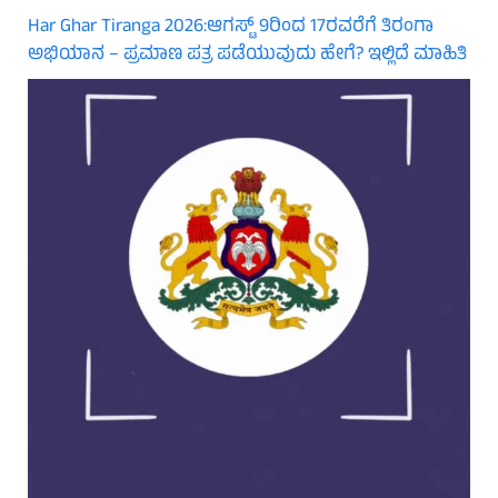
Har Ghar Tiranga 2026:ಆಗಸ್ಟ್ 9ರಿಂದ 17ರವರೆಗೆ ತಿರಂಗಾ
ಅಭಿಯಾನ – ಪ್ರಮಾಣ ಪತ್ರ ಪಡೆಯುವುದು ಹೇಗೆ? ಇಲ್ಲಿದೆ ಮಾಹಿತಿ