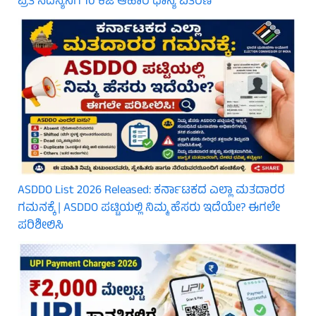
ಪ್ರತಿ ಸದಸ್ಯನಿಗೆ 10 ಕೆಜಿ ಆಹಾರ ಧಾನ್ಯ ವಿತರಣೆ
ASDDO List 2026 Released: ಕರ್ನಾಟಕದ ಎಲ್ಲಾ ಮತದಾರರ
ಗಮನಕ್ಕೆ | ASDDO ಪಟ್ಟಿಯಲ್ಲಿ ನಿಮ್ಮ ಹೆಸರು ಇದೆಯೇ? ಈಗಲೇ
ಪರಿಶೀಲಿಸಿ