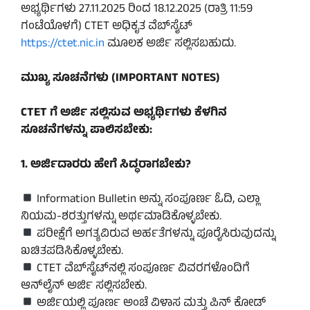
ಅಭ್ಯರ್ಥಿಗಳು 27.11.2025 ರಿಂದ 18.12.2025 (ರಾತ್ರಿ 11:59
ಗಂಟೆಯೊಳಗೆ) CTET ಅಧಿಕೃತ ವೆಬ್‌ಸೈಟ್
https://ctet.nic.in
ಮೂಲಕ ಅರ್ಜಿ ಸಲ್ಲಿಸಬಹುದು.
ಮುಖ್ಯ ಸೂಚನೆಗಳು (IMPORTANT NOTES)
CTET ಗೆ ಅರ್ಜಿ ಸಲ್ಲಿಸುವ ಅಭ್ಯರ್ಥಿಗಳು ಕೆಳಗಿನ
ಸೂಚನೆಗಳನ್ನು ಪಾಲಿಸಬೇಕು:
1. ಅರ್ಜಿದಾರರು ಹೇಗೆ ಸಿದ್ಧರಾಗಬೇಕು?
Information Bulletin ಅನ್ನು ಸಂಪೂರ್ಣ ಓದಿ, ಎಲ್ಲಾ
ನಿಯಮ-ಶರತ್ತುಗಳನ್ನು ಅರ್ಥಮಾಡಿಕೊಳ್ಳಬೇಕು.
ಪರೀಕ್ಷೆಗೆ ಅಗತ್ಯವಿರುವ ಅರ್ಹತೆಗಳನ್ನು ಪೂರೈಸಿರುವುದನ್ನು
ಖಚಿತಪಡಿಸಿಕೊಳ್ಳಬೇಕು.
CTET ವೆಬ್‌ಸೈಟ್‌ನಲ್ಲಿ ಸಂಪೂರ್ಣ ವಿವರಗಳೊಂದಿಗೆ
ಆನ್‌ಲೈನ್ ಅರ್ಜಿ ಸಲ್ಲಿಸಬೇಕು.
ಅರ್ಜಿಯಲ್ಲಿ ಪೂರ್ಣ ಅಂಚೆ ವಿಳಾಸ ಮತ್ತು ಪಿನ್ ಕೋಡ್