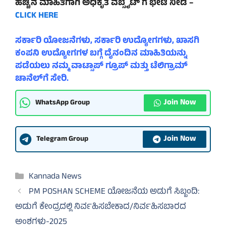
ಹೆಚ್ಚಿನ ಮಾಹಿತಿಗಾಗಿ ಅಧಿಕೃತ ವೆಬ್ಸೈಟ್ ಗೆ ಭೇಟಿ ನೀಡಿ –
CLICK HERE
ಸರ್ಕಾರಿ ಯೋಜನೆಗಳು, ಸರ್ಕಾರಿ ಉದ್ಯೋಗಗಳು, ಖಾಸಗಿ
ಕಂಪನಿ ಉದ್ಯೋಗಗಳ ಬಗ್ಗೆ ದೈನಂದಿನ ಮಾಹಿತಿಯನ್ನು
ಪಡೆಯಲು ನಮ್ಮ ವಾಟ್ಸಾಪ್ ಗ್ರೂಪ್ ಮತ್ತು ಟೆಲಿಗ್ರಾಮ್
ಚಾನೆಲ್‌ಗೆ ಸೇರಿ.
Join Now
WhatsApp Group
Join Now
Telegram Group
Categories
Kannada News
PM POSHAN SCHEME ಯೋಜನೆಯ ಅಡುಗೆ ಸಿಬ್ಬಂದಿ:
ಅಡುಗೆ ಕೇಂದ್ರದಲ್ಲಿ ನಿರ್ವಹಿಸಬೇಕಾದ/ನಿರ್ವಹಿಸಬಾರದ
ಅಂಶಗಳು-2025