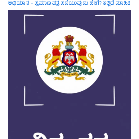
ಅಭಿಯಾನ – ಪ್ರಮಾಣ ಪತ್ರ ಪಡೆಯುವುದು ಹೇಗೆ? ಇಲ್ಲಿದೆ ಮಾಹಿತಿ