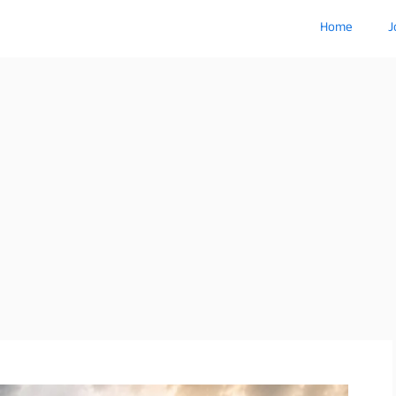
Home
J