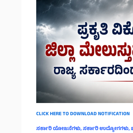
CLICK HERE TO DOWNLOAD NOTIFICATION
ಸರ್ಕಾರಿ ಯೋಜನೆಗಳು, ಸರ್ಕಾರಿ ಉದ್ಯೋಗಗಳು, ಖ