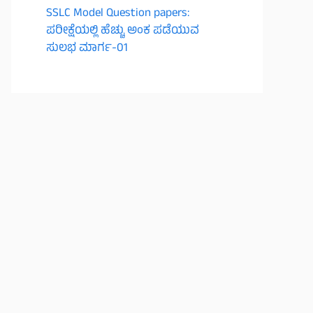
SSLC Model Question papers:
ಪರೀಕ್ಷೆಯಲ್ಲಿ ಹೆಚ್ಚು ಅಂಕ ಪಡೆಯುವ
ಸುಲಭ ಮಾರ್ಗ-01