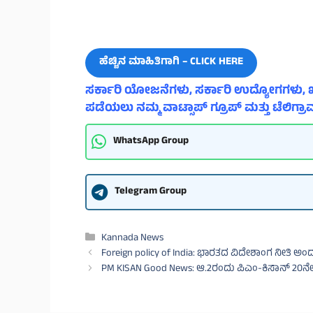
ಹೆಚ್ಚಿನ ಮಾಹಿತಿಗಾಗಿ – CLICK HERE
ಸರ್ಕಾರಿ ಯೋಜನೆಗಳು, ಸರ್ಕಾರಿ ಉದ್ಯೋಗಗಳು, ಖ
ಪಡೆಯಲು ನಮ್ಮ ವಾಟ್ಸಾಪ್ ಗ್ರೂಪ್ ಮತ್ತು ಟೆಲಿಗ್ರಾಮ
WhatsApp Group
Telegram Group
Categories
Kannada News
Foreign policy of India: ಭಾರತದ ವಿದೇಶಾಂಗ ನೀತಿ ಅ
PM KISAN Good News: ಆ.2ರಂದು ಪಿಎಂ-ಕಿಸಾನ್ 20ನೇ 