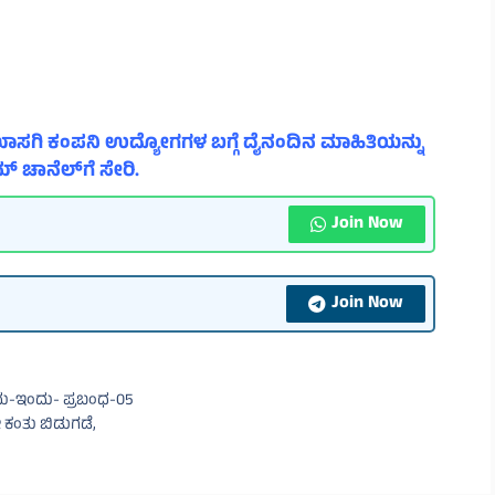
ಾಸಗಿ ಕಂಪನಿ ಉದ್ಯೋಗಗಳ ಬಗ್ಗೆ ದೈನಂದಿನ ಮಾಹಿತಿಯನ್ನು
್ ಚಾನೆಲ್‌ಗೆ ಸೇರಿ.
Join Now
Join Now
ಂದು-ಇಂದು- ಪ್ರಬಂಧ-05
ಕಂತು ಬಿಡುಗಡೆ,