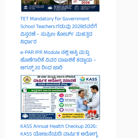
TET Mandatory for Government
School Teachers:ಗಡುವು 2028ರವರೆಗೆ
ವಿಸ್ತರಣೆ – ಸುಪ್ರೀಂ ಕೋರ್ಟ್ ಮಹತ್ವದ
ನಿರ್ಧಾರ
e-PAR IPR Module ನಲ್ಲಿ ಆಸ್ತಿ ಮತ್ತು
ಹೊಣೆಗಾರಿಕೆ ವಿವರ ದಾಖಲಿಕೆ ಕಡ್ಡಾಯ –
ಆಗಸ್ಟ್ 20 ರಿಂದ ಜಾರಿ
KASS Annual Health Checkup 2026::
KASS ಯೋಜನೆಯಡಿ ವಾರ್ಷಿಕ ಆರೋಗ್ಯ