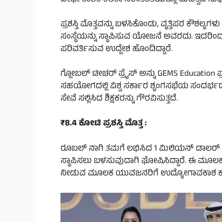
ಪ್ರಶಸ್ತಿ ಮೊತ್ತವನ್ನು ಬಳಸಿಕೊಂಡು, ವೃತ್ತಿಪರ ಕೌಶಲ್ಯಗ
ಸಂಸ್ಥೆಯನ್ನು ಸ್ಥಾಪಿಸುವ ಯೋಜನೆ ಅವರದು. ಇದರಿ
ಪರಿವರ್ತಿಸುವ ಉದ್ದೇಶ ಹೊಂದಿದ್ದಾರೆ.
ಗ್ಲೋಬಲ್ ಟೀಚರ್ ಪ್ರೈಸ್ ಅನ್ನು GEMS Education ಪ್ರಸ
ಸಹಯೋಗದಲ್ಲಿ ವಿಶ್ವ ಸರ್ಕಾರ ಶೃಂಗಸಭೆಯ ಸಂದರ್ಭದಲ್ಲಿ 
ಸೇವೆ ಸಲ್ಲಿಸಿದ ಶಿಕ್ಷಕರನ್ನು ಗೌರವಿಸುತ್ತದೆ.
₹8.4 ಕೋಟಿ ಪ್ರಶಸ್ತಿ ಮೊತ್ತ :
ರೂಬಲ್ ನಾಗಿ ತಮಗೆ ಲಭಿಸಿದ 1 ಮಿಲಿಯನ್ ಡಾಲರ್ ಹಣವನ್ನ
ಸ್ಥಾಪಿಸಲು ಬಳಸುವುದಾಗಿ ಘೋಷಿಸಿದ್ದಾರೆ. ಈ ಮೂಲಕ ಉ
ನೀಡುವ ಮೂಲಕ ಯುವಜನರಿಗೆ ಉದ್ಯೋಗಾವಕಾಶ ಕಲ್ಪ