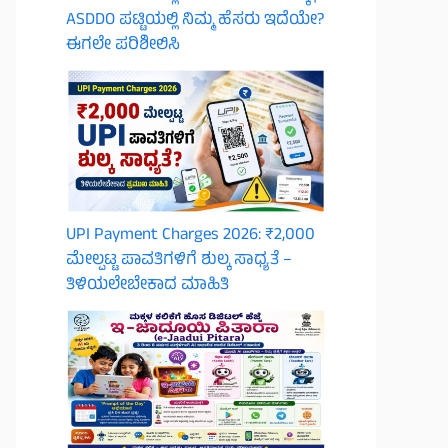
ASDDO ಪಟ್ಟಿಯಲ್ಲಿ ನಿಮ್ಮ ಹೆಸರು ಇದೆಯೇ?
ಈಗಲೇ ಪರಿಶೀಲಿಸಿ
UPI Payment Charges 2026: ₹2,000
ಮೇಲ್ಪಟ್ಟ ಪಾವತಿಗಳಿಗೆ ಶುಲ್ಕ ಸಾಧ್ಯತೆ –
ತಿಳಿಯಲೇಬೇಕಾದ ಮಾಹಿತಿ