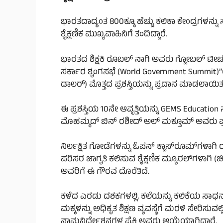
ಭಾರತದಾದ್ಯಂತ 800ಕ್ಕೂ ಹೆಚ್ಚು ಕಲಿಕಾ ಕೇಂದ್ರಗಳನ್ನು
ಶೈಕ್ಷಣಿಕ ಮುಖ್ಯವಾಹಿನಿಗೆ ತಂದಿದ್ದಾರೆ.
ಭಾರತದ ಶಿಕ್ಷಕಿ ರೂಬಲ್ ನಾಗಿ ಅವರು ಗ್ಲೋಬಲ್ ಟೀಚರ್ ಪ್ರೈ
ಸರ್ಕಾರ ಶೃಂಗಸಭೆ (World Government Summit)”
ಡಾಲರ್) ಮೊತ್ತದ ಪ್ರಶಸ್ತಿಯನ್ನು ಪ್ರದಾನ ಮಾಡಲಾಯಿತ
ಈ ಪ್ರಶಸ್ತಿಯ 10ನೇ ಆವೃತ್ತಿಯನ್ನು GEMS Education
ಮೊಹಮ್ಮದ್ ಬಿನ್ ರಶೀದ್ ಅಲ್ ಮಕ್ತೂಮ್ ಅವರು ಪ್ರಶಸ
ನಿರ್ಲಕ್ಷಿತ ಗೋಡೆಗಳನ್ನು ಓಪನ್ ಕ್ಲಾಸ್‌ರೂಮ್‌ಗಳಾಗಿ
ಪರಿಸರ ಜಾಗೃತಿ ಕಲಿಸುವ ಶೈಕ್ಷಣಿಕ ಮ್ಯೂರಲ್‌ಗಳಾಗಿ (
ಅವರಿಗೆ ಈ ಗೌರವ ದೊರೆತಿದೆ.
ಕಳೆದ ಎರಡು ದಶಕಗಳಲ್ಲಿ, ಕಲೆಯನ್ನು ಕಲಿಕೆಯ ಸಾ
ಮಕ್ಕಳನ್ನು ಅಧಿಕೃತ ಶಿಕ್ಷಣ ವ್ಯವಸ್ಥೆಗೆ ಮರಳಿ ಸೇರಿಸುವ
ನಾಮನಿರ್ದೇಶನಗಳ ಪೈಕಿ ಅವರು ಆಯ್ಕೆಯಾಗಿದ್ದಾರೆ.