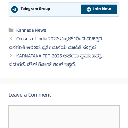
Join Now
Telegram Group
Categories
Kannada News
Census of India 2027: ಏಪ್ರಿಲ್ 1ರಿಂದ ಮಹತ್ವದ
ಜನಗಣತಿ ಆರಂಭ: ಪ್ರತೀ ಮನೆಯ ಮಾಹಿತಿ ಸಂಗ್ರಹ
KARNATAKA TET-2025 ಅರ್ಹತಾ ಪ್ರಮಾಣಪತ್ರ
ಬಿಡುಗಡೆ: ಡೌನ್‌ಲೋಡ್ ಲಿಂಕ್ ಇಲ್ಲಿದೆ.
Leave a Comment
Comment