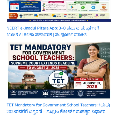
NCERT e-Jaadui Pitara App: 3–8 ವರ್ಷದ ಮಕ್ಕಳಿಗಾಗಿ
ಉಚಿತ AI ಕಲಿಕಾ ಸಹಾಯಕ | ಸಂಪೂರ್ಣ ಮಾಹಿತಿ
TET Mandatory for Government School Teachers:ಗಡುವು
2028ರವರೆಗೆ ವಿಸ್ತರಣೆ – ಸುಪ್ರೀಂ ಕೋರ್ಟ್ ಮಹತ್ವದ ನಿರ್ಧಾರ