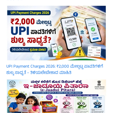
UPI Payment Charges 2026: ₹2,000 ಮೇಲ್ಪಟ್ಟ ಪಾವತಿಗಳಿಗೆ
ಶುಲ್ಕ ಸಾಧ್ಯತೆ – ತಿಳಿಯಲೇಬೇಕಾದ ಮಾಹಿತಿ