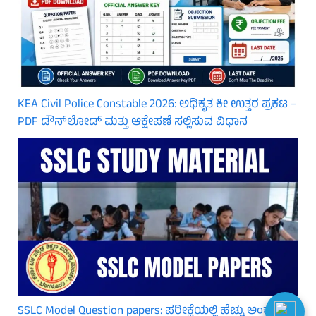
KEA Civil Police Constable 2026: ಅಧಿಕೃತ ಕೀ ಉತ್ತರ ಪ್ರಕಟ –
PDF ಡೌನ್‌ಲೋಡ್ ಮತ್ತು ಆಕ್ಷೇಪಣೆ ಸಲ್ಲಿಸುವ ವಿಧಾನ
SSLC Model Question papers: ಪರೀಕ್ಷೆಯಲ್ಲಿ ಹೆಚ್ಚು ಅಂಕ