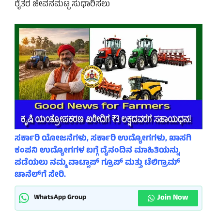
ರೈತರ ಜೀವನಮಟ್ಟ ಸುಧಾರಿಸಲು
ಸರ್ಕಾರಿ ಯೋಜನೆಗಳು, ಸರ್ಕಾರಿ ಉದ್ಯೋಗಗಳು, ಖಾಸಗಿ
ಕಂಪನಿ ಉದ್ಯೋಗಗಳ ಬಗ್ಗೆ ದೈನಂದಿನ ಮಾಹಿತಿಯನ್ನು
ಪಡೆಯಲು ನಮ್ಮ ವಾಟ್ಸಾಪ್ ಗ್ರೂಪ್ ಮತ್ತು ಟೆಲಿಗ್ರಾಮ್
ಚಾನೆಲ್‌ಗೆ ಸೇರಿ.
Join Now
WhatsApp Group