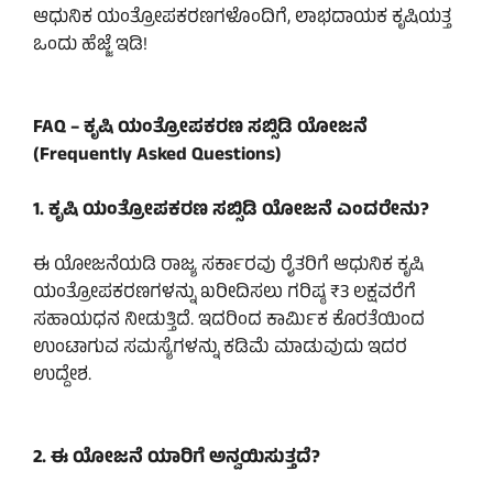
ಆಧುನಿಕ ಯಂತ್ರೋಪಕರಣಗಳೊಂದಿಗೆ, ಲಾಭದಾಯಕ ಕೃಷಿಯತ್ತ
ಒಂದು ಹೆಜ್ಜೆ ಇಡಿ!
FAQ – ಕೃಷಿ ಯಂತ್ರೋಪಕರಣ ಸಬ್ಸಿಡಿ ಯೋಜನೆ
(Frequently Asked Questions)
1. ಕೃಷಿ ಯಂತ್ರೋಪಕರಣ ಸಬ್ಸಿಡಿ ಯೋಜನೆ ಎಂದರೇನು?
ಈ ಯೋಜನೆಯಡಿ ರಾಜ್ಯ ಸರ್ಕಾರವು ರೈತರಿಗೆ ಆಧುನಿಕ ಕೃಷಿ
ಯಂತ್ರೋಪಕರಣಗಳನ್ನು ಖರೀದಿಸಲು ಗರಿಷ್ಠ ₹3 ಲಕ್ಷವರೆಗೆ
ಸಹಾಯಧನ ನೀಡುತ್ತಿದೆ. ಇದರಿಂದ ಕಾರ್ಮಿಕ ಕೊರತೆಯಿಂದ
ಉಂಟಾಗುವ ಸಮಸ್ಯೆಗಳನ್ನು ಕಡಿಮೆ ಮಾಡುವುದು ಇದರ
ಉದ್ದೇಶ.
2. ಈ ಯೋಜನೆ ಯಾರಿಗೆ ಅನ್ವಯಿಸುತ್ತದೆ?