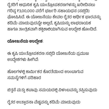
ರೈತರಿಗೆ ಆಧುನಿಕ ಕೃಷಿ ಯಂತ್ರೋಪಕರಣಗಳನ್ನು ಖರೀದಿಸಲು
ಗರಿಷ್ಠ ₹3,00,000 ವರೆಗೆ ಭರ್ಜರಿ ಸಹಾಯಧನ (ಸಬ್ಸಿಡಿ)
ಘೋಷಿಸಿದೆ. ಈ ಯೋಜನೆಯು ಕೇವಲ ರೈತರ ಆರ್ಥಿಕ ಭಾರವನ್ನು
ಕಡಿಮೆ ಮಾಡುವುದಷ್ಟೇ ಅಲ್ಲದೆ, ಕೃಷಿಯನ್ನು ಲಾಭದಾಯಕ
ಹಾಗೂ ತಾಂತ್ರಿಕವಾಗಿ ಶಕ್ತಿಶಾಲಿಯಾಗಿಸುವ ಉದ್ದೇಶ ಹೊಂದಿದೆ.
ಯೋಜನೆಯ ಉದ್ದೇಶ
:
ಈ ಕೃಷಿ ಯಂತ್ರೋಪಕರಣ ಸಬ್ಸಿಡಿ ಯೋಜನೆಯ ಪ್ರಮುಖ
ಉದ್ದೇಶಗಳು ಹೀಗಿವೆ:
ಹೊಲಗಳಲ್ಲಿ ಕಾರ್ಮಿಕರ ಕೊರತೆಯಿಂದ ಉಂಟಾಗುವ
ಸಮಸ್ಯೆಗಳಿಗೆ ಪರಿಹಾರ
ಬಿತ್ತನೆ ಮತ್ತು ಕಟಾವು ಸಮಯದಲ್ಲಿ ವಿಳಂಬವನ್ನು ತಪ್ಪಿಸುವುದು
ರೈತರ ಉತ್ಪಾದನಾ ವೆಚ್ಚವನ್ನು ಕಡಿಮೆ ಮಾಡುವುದು