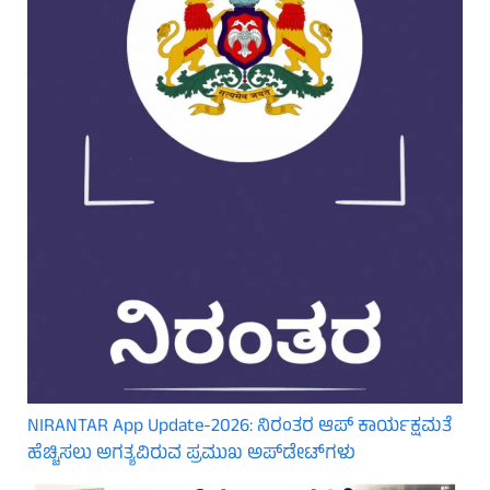
NIRANTAR App Update-2026: ನಿರಂತರ ಆಪ್ ಕಾರ್ಯಕ್ಷಮತೆ
ಹೆಚ್ಚಿಸಲು ಅಗತ್ಯವಿರುವ ಪ್ರಮುಖ ಅಪ್‌ಡೇಟ್‌ಗಳು