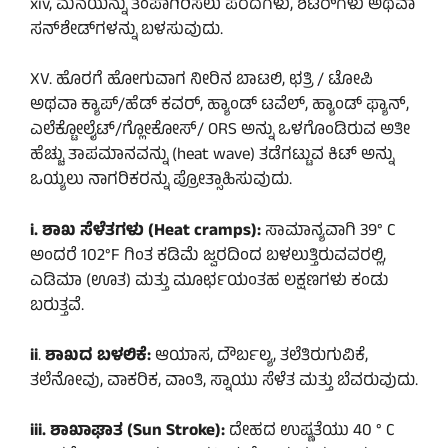
xiv, ಮನೆಯನ್ನು ತಂಪಾಗಿರಿಸಲು ಪರದೆಗಳು, ಶಟರ್‌ಗಳು ಅಥವಾ
ಸನ್‌ಶೇಡ್‌ಗಳನ್ನು ಬಳಸುವುದು.
XV. ಹೊರಗೆ ಹೋಗುವಾಗ ನೀರಿನ ಬಾಟಲಿ, ಛತ್ರಿ / ಟೋಪಿ
ಅಥವಾ ಕ್ಯಾಪ್/ಹೆಡ್ ಕವರ್, ಹ್ಯಾಂಡ್ ಟವೆಲ್, ಹ್ಯಾಂಡ್ ಫ್ಯಾನ್,
ಎಲೆಕ್ಟೋಲೈಟ್/ಗ್ಲೋಕೋಸ್/ ORS ಅನ್ನು ಒಳಗೊಂಡಿರುವ ಅತೀ
ಹೆಚ್ಚು ತಾಪಮಾನವನ್ನು (heat wave) ತಡೆಗಟ್ಟುವ ಕಿಟ್ ಅನ್ನು
ಒಯ್ಯಲು ನಾಗರಿಕರನ್ನು ಪ್ರೋತ್ಸಾಹಿಸುವುದು.
i. ಶಾಖ ಸೆಳೆತಗಳು (Heat cramps):
ಸಾಮಾನ್ಯವಾಗಿ 39° C
ಅಂದರೆ 102°F ಗಿಂತ ಕಡಿಮೆ ಜ್ವರದಿಂದ ಬಳಲುತ್ತಿರುವವರಲ್ಲಿ,
ಎಡಿಮಾ (ಊತ) ಮತ್ತು ಮೂರ್ಛಯಂತಹ ಲಕ್ಷಣಗಳು ಕಂಡು
ಬರುತ್ತವೆ.
ii
.
ಶಾಖದ ಬಳಲಿಕೆ:
ಆಯಾಸ, ದೌರ್ಬಲ್ಯ, ತಲೆತಿರುಗುವಿಕೆ,
ತಲೆನೋವು, ವಾಕರಿಕ, ವಾಂತಿ, ಸ್ನಾಯು ಸೆಳೆತ ಮತ್ತು ಬೆವರುವುದು.
iii. ಶಾಖಾಘಾತ (Sun Stroke):
ದೇಹದ ಉಷ್ಣತೆಯು 40 ° C