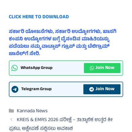
CLICK HERE TO DOWNLOAD
ಸರ್ಕಾರಿ ಯೋಜನೆಗಳು, ಸರ್ಕಾರಿ ಉದ್ಯೋಗಗಳು, ಖಾಸಗಿ
ಕಂಪನಿ ಉದ್ಯೋಗಗಳ ಬಗ್ಗೆ ದೈನಂದಿನ ಮಾಹಿತಿಯನ್ನು
ಪಡೆಯಲು ನಮ್ಮ ವಾಟ್ಸಾಪ್ ಗ್ರೂಪ್ ಮತ್ತು ಟೆಲಿಗ್ರಾಮ್
ಚಾನೆಲ್‌ಗೆ ಸೇರಿ.
Join Now
WhatsApp Group
Join Now
Telegram Group
Categories
Kannada News
KREIS & EMRS 2026 ಪರೀಕ್ಷೆ – ತಾತ್ಕಾಲಿಕ ಉತ್ತರ ಕೀ
ಪ್ರಕಟ, ಆಕ್ಷೇಪಣೆ ಸಲ್ಲಿಸಲು ಅವಕಾಶ