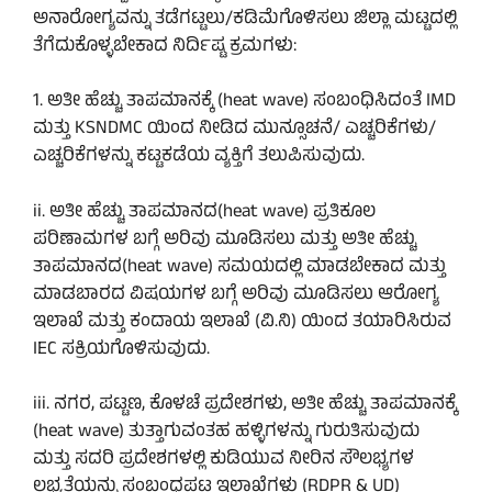
ಅನಾರೋಗ್ಯವನ್ನು ತಡೆಗಟ್ಟಲು/ಕಡಿಮೆಗೊಳಿಸಲು ಜಿಲ್ಲಾ ಮಟ್ಟದಲ್ಲಿ
ತೆಗೆದುಕೊಳ್ಳಬೇಕಾದ ನಿರ್ದಿಷ್ಟ ಕ್ರಮಗಳು:
1. ಅತೀ ಹೆಚ್ಚು ತಾಪಮಾನಕ್ಕೆ (heat wave) ಸಂಬಂಧಿಸಿದಂತೆ IMD
ಮತ್ತು KSNDMC ಯಿಂದ ನೀಡಿದ ಮುನ್ಸೂಚನೆ/ ಎಚ್ಚರಿಕೆಗಳು/
ಎಚ್ಚರಿಕೆಗಳನ್ನು ಕಟ್ಟಕಡೆಯ ವ್ಯಕ್ತಿಗೆ ತಲುಪಿಸುವುದು.
ii. ಅತೀ ಹೆಚ್ಚು ತಾಪಮಾನದ(heat wave) ಪ್ರತಿಕೂಲ
ಪರಿಣಾಮಗಳ ಬಗ್ಗೆ ಅರಿವು ಮೂಡಿಸಲು ಮತ್ತು ಅತೀ ಹೆಚ್ಚು
ತಾಪಮಾನದ(heat wave) ಸಮಯದಲ್ಲಿ ಮಾಡಬೇಕಾದ ಮತ್ತು
ಮಾಡಬಾರದ ವಿಷಯಗಳ ಬಗ್ಗೆ ಅರಿವು ಮೂಡಿಸಲು ಆರೋಗ್ಯ
ಇಲಾಖೆ ಮತ್ತು ಕಂದಾಯ ಇಲಾಖೆ (ವಿ.ನಿ) ಯಿಂದ ತಯಾರಿಸಿರುವ
IEC ಸಕ್ರಿಯಗೊಳಿಸುವುದು.
iii. ನಗರ, ಪಟ್ಟಣ, ಕೊಳಚೆ ಪ್ರದೇಶಗಳು, ಅತೀ ಹೆಚ್ಚು ತಾಪಮಾನಕ್ಕೆ
(heat wave) ತುತ್ತಾಗುವಂತಹ ಹಳ್ಳಿಗಳನ್ನು ಗುರುತಿಸುವುದು
ಮತ್ತು ಸದರಿ ಪ್ರದೇಶಗಳಲ್ಲಿ ಕುಡಿಯುವ ನೀರಿನ ಸೌಲಭ್ಯಗಳ
ಲಭ್ಯತೆಯನ್ನು ಸಂಬಂಧಪಟ್ಟ ಇಲಾಖೆಗಳು (RDPR & UD)