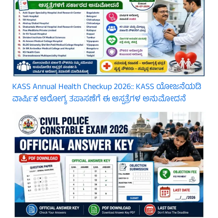
KASS Annual Health Checkup 2026:: KASS ಯೋಜನೆಯಡಿ
ವಾರ್ಷಿಕ ಆರೋಗ್ಯ ತಪಾಸಣೆಗೆ ಈ ಆಸ್ಪತ್ರೆಗಳ ಅನುಮೋದನೆ