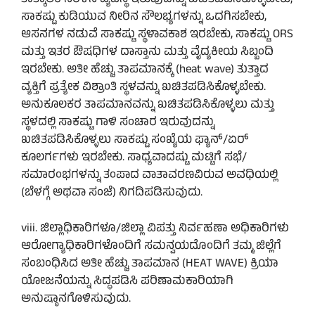
ತಾತ್ಕಾಲಿಕ ನೆರಳಿನ ವ್ಯವಸ್ಥೆ ಇರುವುದನ್ನು ಖಚಿತಪಡಿಸಿಕೊಳ್ಳಬೇಕು,
ಸಾಕಷ್ಟು ಕುಡಿಯುವ ನೀರಿನ ಸೌಲಭ್ಯಗಳನ್ನು ಒದಗಿಸಬೇಕು,
ಆಸನಗಳ ನಡುವೆ ಸಾಕಷ್ಟು ಸ್ಥಳಾವಕಾಶ ಇರಬೇಕು, ಸಾಕಷ್ಟು ORS
ಮತ್ತು ಇತರ ಔಷಧಿಗಳ ದಾಸ್ತಾನು ಮತ್ತು ವೈದ್ಯಕೀಯ ಸಿಬ್ಬಂದಿ
ಇರಬೇಕು. ಅತೀ ಹೆಚ್ಚು ತಾಪಮಾನಕ್ಕೆ (heat wave) ತುತ್ತಾದ
ವ್ಯಕ್ತಿಗೆ ಪ್ರತ್ಯೇಕ ವಿಶ್ರಾಂತಿ ಸ್ಥಳವನ್ನು ಖಚಿತಪಡಿಸಿಕೊಳ್ಳಬೇಕು.
ಅನುಕೂಲಕರ ತಾಪಮಾನವನ್ನು ಖಚಿತಪಡಿಸಿಕೊಳ್ಳಲು ಮತ್ತು
ಸ್ಥಳದಲ್ಲಿ ಸಾಕಷ್ಟು ಗಾಳಿ ಸಂಚಾರ ಇರುವುದನ್ನು
ಖಚಿತಪಡಿಸಿಕೊಳ್ಳಲು ಸಾಕಷ್ಟು ಸಂಖ್ಯೆಯ ಫ್ಯಾನ್/ಏರ್
ಕೂಲರ್ಗಗಳು ಇರಬೇಕು. ಸಾಧ್ಯವಾದಷ್ಟು ಮಟ್ಟಿಗೆ ಸಭೆ/
ಸಮಾರಂಭಗಳನ್ನು ತಂಪಾದ ವಾತಾವರಣವಿರುವ ಅವಧಿಯಲ್ಲಿ
(ಬೆಳಗ್ಗೆ ಅಥವಾ ಸಂಜೆ) ನಿಗದಿಪಡಿಸುವುದು.
viii. ಜಿಲ್ಲಾಧಿಕಾರಿಗಳೂ/ಜಿಲ್ಲಾ ವಿಪತ್ತು ನಿರ್ವಹಣಾ ಅಧಿಕಾರಿಗಳು
ಆರೋಗ್ಯಾಧಿಕಾರಿಗಳೊಂದಿಗೆ ಸಮನ್ವಯದೊಂದಿಗೆ ತಮ್ಮ ಜಿಲ್ಲೆಗೆ
ಸಂಬಂಧಿಸಿದ ಅತೀ ಹೆಚ್ಚು ತಾಪಮಾನ (HEAT WAVE) ಕ್ರಿಯಾ
ಯೋಜನೆಯನ್ನು ಸಿದ್ಧಪಡಿಸಿ ಪರಿಣಾಮಕಾರಿಯಾಗಿ
ಅನುಷ್ಠಾನಗೊಳಿಸುವುದು.