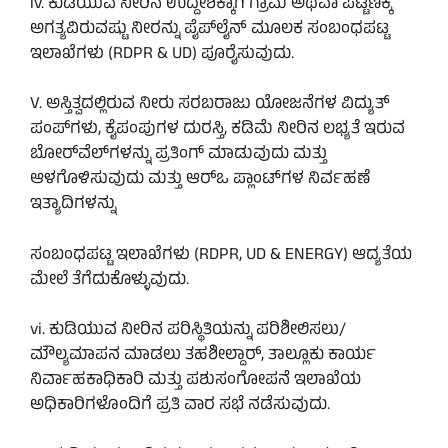
iv. ಕುಡಿಯುವ ನೀರಿನ ಉದ್ದೇಶಕ್ಕಾಗಿ ಗ್ರಾಮ ಅಥವಾ ಪಟ್ಟಣಕ್ಕೆ
ಅಗತ್ಯವಿರುವಷ್ಟು ನೀರನ್ನು ಪೈಪ್‌ಲೈನ್ ಮೂಲಕ ಸಂಬಂಧಪಟ್ಟ
ಇಲಾಖೆಗಳು (RDPR & UD) ಪೂರೈಸುವುದು.
V. ಅಸ್ತಿತ್ವದಲ್ಲಿರುವ ನೀರು ಸರಬರಾಜು ಯೋಜನೆಗಳ ವಿದ್ಯುತ್
ಪಂಪ್‌ಗಳು, ಕೈಪಂಪುಗಳ ದುರಸ್ತಿ, ಕಡಿಮೆ ನೀರಿನ ಲಭ್ಯತೆ ಇರುವ
ಬೋರ್‌ವೆಲ್‌ಗಳನ್ನು ಪ್ರತಿಂಗ್ ಮಾಡುವುದು ಮತ್ತು
ಆಳಗೊಳಿಸುವುದು ಮತ್ತು ಆರ್‌ಒ ಪ್ಲಾಂಟ್‌ಗಳ ನಿರ್ವಹಣೆ
ಇತ್ಯಾದಿಗಳನ್ನು
ಸಂಬಂಧಪಟ್ಟ ಇಲಾಖೆಗಳು (RDPR, UD & ENERGY) ಆದ್ಯತೆಯ
ಮೇಲೆ ತೆಗೆದುಕೊಳ್ಳುವುದು.
vi. ಕುಡಿಯುವ ನೀರಿನ ಪರಿಸ್ಥಿತಿಯನ್ನು ಪರಿಶೀಲಿಸಲು/
ಮೌಲ್ಯಮಾಪನ ಮಾಡಲು ತಹಶೀಲ್ದಾರ್, ತಾಲ್ಲೂಕು ಕಾರ್ಯ
ನಿರ್ವಾಹಕಾಧಿಕಾರಿ ಮತ್ತು ಪಶುಸಂಗೋಪನೆ ಇಲಾಖೆಯ
ಅಧಿಕಾರಿಗಳೊಂದಿಗೆ ಪ್ರತಿ ವಾರ ಸಭೆ ನಡೆಸುವುದು.