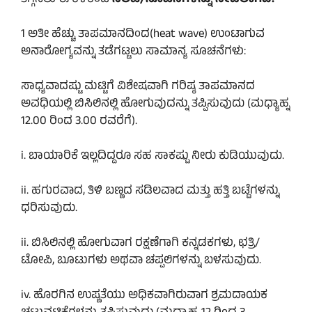
1 ಅತೀ ಹೆಚ್ಚು ತಾಪಮಾನದಿಂದ(heat wave) ಉಂಟಾಗುವ
ಅನಾರೋಗ್ಯವನ್ನು ತಡೆಗಟ್ಟಲು ಸಾಮಾನ್ಯ ಸೂಚನೆಗಳು:
ಸಾಧ್ಯವಾದಷ್ಟು ಮಟ್ಟಿಗೆ ವಿಶೇಷವಾಗಿ ಗರಿಷ್ಠ ತಾಪಮಾನದ
ಅವಧಿಯಲ್ಲಿ ಬಿಸಿಲಿನಲ್ಲಿ ಹೋಗುವುದನ್ನು ತಪ್ಪಿಸುವುದು (ಮಧ್ಯಾಹ್ನ
12.00 ರಿಂದ 3.00 ರವರೆಗೆ).
i. ಬಾಯಾರಿಕೆ ಇಲ್ಲದಿದ್ದರೂ ಸಹ ಸಾಕಷ್ಟು ನೀರು ಕುಡಿಯುವುದು.
ii. ಹಗುರವಾದ, ತಿಳಿ ಬಣ್ಣದ ಸಡಿಲವಾದ ಮತ್ತು ಹತ್ತಿ ಬಟ್ಟೆಗಳನ್ನು
ಧರಿಸುವುದು.
ii. ಬಿಸಿಲಿನಲ್ಲಿ ಹೋಗುವಾಗ ರಕ್ಷಣೆಗಾಗಿ ಕನ್ನಡಕಗಳು, ಛತ್ರಿ/
ಟೋಪಿ, ಬೂಟುಗಳು ಅಥವಾ ಚಪ್ಪಲಿಗಳನ್ನು ಬಳಸುವುದು.
iv. ಹೊರಗಿನ ಉಷ್ಣತೆಯು ಅಧಿಕವಾಗಿರುವಾಗ ಶ್ರಮದಾಯಕ