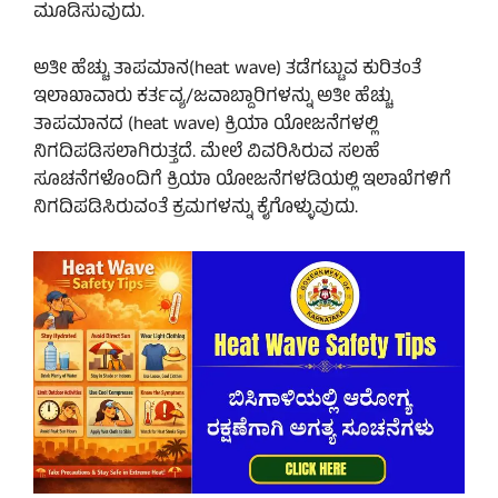
ಮೂಡಿಸುವುದು.
ಅತೀ ಹೆಚ್ಚು ತಾಪಮಾನ(heat wave) ತಡೆಗಟ್ಟುವ ಕುರಿತಂತೆ
ಇಲಾಖಾವಾರು ಕರ್ತವ್ಯ/ಜವಾಬ್ದಾರಿಗಳನ್ನು ಅತೀ ಹೆಚ್ಚು
ತಾಪಮಾನದ (heat wave) ಕ್ರಿಯಾ ಯೋಜನೆಗಳಲ್ಲಿ
ನಿಗದಿಪಡಿಸಲಾಗಿರುತ್ತದೆ. ಮೇಲೆ ವಿವರಿಸಿರುವ ಸಲಹೆ
ಸೂಚನೆಗಳೊಂದಿಗೆ ಕ್ರಿಯಾ ಯೋಜನೆಗಳಡಿಯಲ್ಲಿ ಇಲಾಖೆಗಳಿಗೆ
ನಿಗದಿಪಡಿಸಿರುವಂತೆ ಕ್ರಮಗಳನ್ನು ಕೈಗೊಳ್ಳುವುದು.