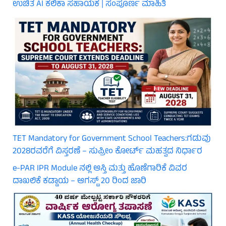
ಉಚಿತ AI ಕಲಿಕಾ ಸಹಾಯಕ | ಸಂಪೂರ್ಣ ಮಾಹಿತಿ
TET Mandatory for Government School Teachers:ಗಡುವು
2028ರವರೆಗೆ ವಿಸ್ತರಣೆ – ಸುಪ್ರೀಂ ಕೋರ್ಟ್ ಮಹತ್ವದ ನಿರ್ಧಾರ
e-PAR IPR Module ನಲ್ಲಿ ಆಸ್ತಿ ಮತ್ತು ಹೊಣೆಗಾರಿಕೆ ವಿವರ
ದಾಖಲಿಕೆ ಕಡ್ಡಾಯ – ಆಗಸ್ಟ್ 20 ರಿಂದ ಜಾರಿ