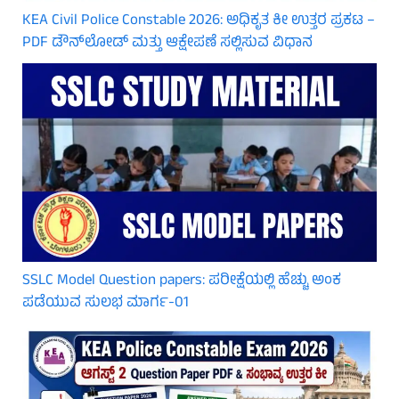
KEA Civil Police Constable 2026: ಅಧಿಕೃತ ಕೀ ಉತ್ತರ ಪ್ರಕಟ –
PDF ಡೌನ್‌ಲೋಡ್ ಮತ್ತು ಆಕ್ಷೇಪಣೆ ಸಲ್ಲಿಸುವ ವಿಧಾನ
SSLC Model Question papers: ಪರೀಕ್ಷೆಯಲ್ಲಿ ಹೆಚ್ಚು ಅಂಕ
ಪಡೆಯುವ ಸುಲಭ ಮಾರ್ಗ-01