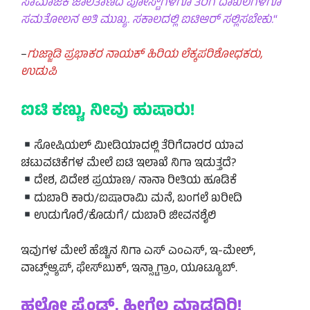
ಸಾಮಾಜಿಕ ಜಾಲತಾಣದ ಪೋಸ್ಟ್‌ಗಳಿಗೂ ತೆರಿಗೆ ದಾಖಲೆಗಳಿಗೂ
ಸಮತೋಲನ ಅತಿ ಮುಖ್ಯ. ಸಕಾಲದಲ್ಲಿ ಐಟಿಆರ್ ಸಲ್ಲಿಸಬೇಕು.
“
–
ಗುಜ್ಜಾಡಿ ಪ್ರಭಾಕರ ನಾಯಕ್ ಹಿರಿಯ ಲೆಕ್ಕಪರಿಶೋಧಕರು,
ಉಡುಪಿ
ಐಟಿ ಕಣ್ಣು, ನೀವು ಹುಷಾರು!
ಸೋಷಿಯಲ್ ಮೀಡಿಯಾದಲ್ಲಿ ತೆರಿಗೆದಾರರ ಯಾವ
ಚಟುವಟಿಕೆಗಳ ಮೇಲೆ ಐಟಿ ಇಲಾಖೆ ನಿಗಾ ಇಡುತ್ತದೆ?
ದೇಶ, ವಿದೇಶ ಪ್ರಯಾಣ/ ನಾನಾ ರೀತಿಯ ಹೂಡಿಕೆ
ದುಬಾರಿ ಕಾರು/ಐಷಾರಾಮಿ ಮನೆ, ಬಂಗಲೆ ಖರೀದಿ
ಉಡುಗೊರೆ/ಕೊಡುಗೆ/ ದುಬಾರಿ ಜೀವನಶೈಲಿ
ಇವುಗಳ ಮೇಲೆ ಹೆಚ್ಚಿನ ನಿಗಾ ಎಸ್ ಎಂಎಸ್, ಇ-ಮೇಲ್,
ವಾಟ್ಸ್‌ಆ್ಯಪ್, ಫೇಸ್‌ಬುಕ್, ಇನ್ಸ್ಟಾಗ್ರಾಂ, ಯೂಟ್ಯೂಬ್.
ಹಲೋ ಫ್ರೆಂಡ್ಸ್, ಹೀಗೆಲ್ಲ ಮಾಡದಿರಿ!