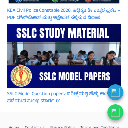
KEA Civil Police Constable 2026: ಅಧಿಕೃತ ಕೀ ಉತ್ತರ ಪ್ರಕಟ –
PDF ಡೌನ್‌ಲೋಡ್ ಮತ್ತು ಆಕ್ಷೇಪಣೆ ಸಲ್ಲಿಸುವ ವಿಧಾನ
SSLC Model Question papers: ಪರೀಕ್ಷೆಯಲ್ಲಿ ಹೆಚ್ಚು ಅಂಕ
ಪಡೆಯುವ ಸುಲಭ ಮಾರ್ಗ-01