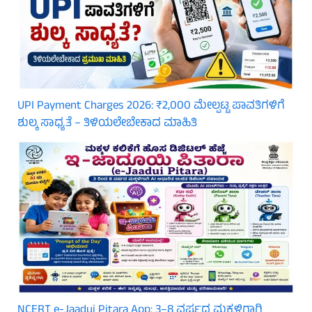
UPI Payment Charges 2026: ₹2,000 ಮೇಲ್ಪಟ್ಟ ಪಾವತಿಗಳಿಗೆ
ಶುಲ್ಕ ಸಾಧ್ಯತೆ – ತಿಳಿಯಲೇಬೇಕಾದ ಮಾಹಿತಿ
NCERT e-Jaadui Pitara App: 3–8 ವರ್ಷದ ಮಕ್ಕಳಿಗಾಗಿ