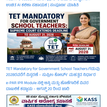
ಉಚಿತ AI ಕಲಿಕಾ ಸಹಾಯಕ | ಸಂಪೂರ್ಣ ಮಾಹಿತಿ
TET Mandatory for Government School Teachers:ಗಡುವು
2028ರವರೆಗೆ ವಿಸ್ತರಣೆ – ಸುಪ್ರೀಂ ಕೋರ್ಟ್ ಮಹತ್ವದ ನಿರ್ಧಾರ
e-PAR IPR Module ನಲ್ಲಿ ಆಸ್ತಿ ಮತ್ತು ಹೊಣೆಗಾರಿಕೆ ವಿವರ
ದಾಖಲಿಕೆ ಕಡ್ಡಾಯ – ಆಗಸ್ಟ್ 20 ರಿಂದ ಜಾರಿ