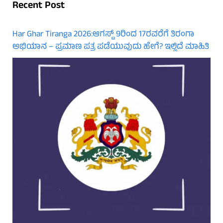
Recent Post
Har Ghar Tiranga 2026:ಆಗಸ್ಟ್ 9ರಿಂದ 17ರವರೆಗೆ ತಿರಂಗಾ
ಅಭಿಯಾನ – ಪ್ರಮಾಣ ಪತ್ರ ಪಡೆಯುವುದು ಹೇಗೆ? ಇಲ್ಲಿದೆ ಮಾಹಿತಿ