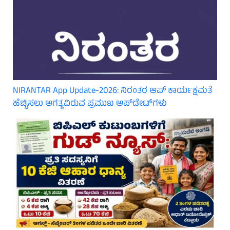
NIRANTAR App Update-2026: ನಿರಂತರ ಆಪ್ ಕಾರ್ಯಕ್ಷಮತೆ
ಹೆಚ್ಚಿಸಲು ಅಗತ್ಯವಿರುವ ಪ್ರಮುಖ ಅಪ್‌ಡೇಟ್‌ಗಳು