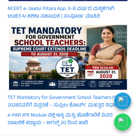
NCERT e-Jaadui Pitara App: 3–8 ವರ್ಷದ ಮಕ್ಕಳಿಗಾಗಿ
ಉಚಿತ AI ಕಲಿಕಾ ಸಹಾಯಕ | ಸಂಪೂರ್ಣ ಮಾಹಿತಿ
TET Mandatory for Government School Teachers:ಗಡುವು
2028ರವರೆಗೆ ವಿಸ್ತರಣೆ – ಸುಪ್ರೀಂ ಕೋರ್ಟ್ ಮಹತ್ವದ ನಿರ್ಧಾರ
e-PAR IPR Module ನಲ್ಲಿ ಆಸ್ತಿ ಮತ್ತು ಹೊಣೆಗಾರಿಕೆ ವಿವರ
ದಾಖಲಿಕೆ ಕಡ್ಡಾಯ – ಆಗಸ್ಟ್ 20 ರಿಂದ ಜಾರಿ