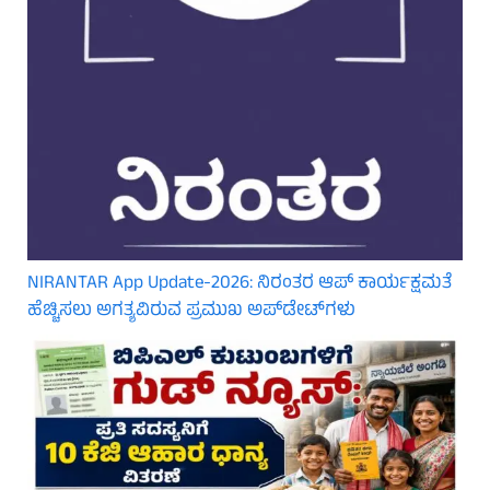
NIRANTAR App Update-2026: ನಿರಂತರ ಆಪ್ ಕಾರ್ಯಕ್ಷಮತೆ
ಹೆಚ್ಚಿಸಲು ಅಗತ್ಯವಿರುವ ಪ್ರಮುಖ ಅಪ್‌ಡೇಟ್‌ಗಳು