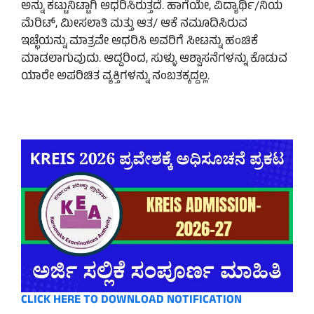
ಅನ್ನು ಕಟ್ಟುನಿಟ್ಟಾಗಿ ಆಧರಿಸಿರುತ್ತದೆ. ಹಾಗೆಯೇ, ವಿದ್ಯಾರ್ಥಿ/ನಿಯ
ಮೆರಿಟ್, ಮೀಸಲಾತಿ ಮತ್ತು ಆತ/ ಆಕೆ ನಮೂದಿಸಿರುವ
ಇಚ್ಛೆಯನ್ನು ಮಾತ್ರವೇ ಆಧರಿಸಿ ಅವರಿಗೆ ಸೀಟನ್ನು ಹಂಚಿಕೆ
ಮಾಡಲಾಗುವುದು. ಆದ್ದರಿಂದ, ಸುಳ್ಳು ಆಶ್ವಾಸನೆಗಳನ್ನು ಕೊಡುವ
ಯಾರೇ ಅಪರಿಚಿತ ವ್ಯಕ್ತಿಗಳನ್ನು ನಂಬತಕ್ಕದ್ದಲ್ಲ.
CLICK HERE TO DOWNLOAD NOTIFICATION