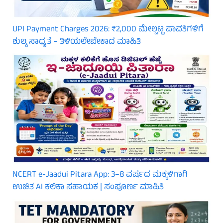
UPI Payment Charges 2026: ₹2,000 ಮೇಲ್ಪಟ್ಟ ಪಾವತಿಗಳಿಗೆ
ಶುಲ್ಕ ಸಾಧ್ಯತೆ – ತಿಳಿಯಲೇಬೇಕಾದ ಮಾಹಿತಿ
NCERT e-Jaadui Pitara App: 3–8 ವರ್ಷದ ಮಕ್ಕಳಿಗಾಗಿ
ಉಚಿತ AI ಕಲಿಕಾ ಸಹಾಯಕ | ಸಂಪೂರ್ಣ ಮಾಹಿತಿ