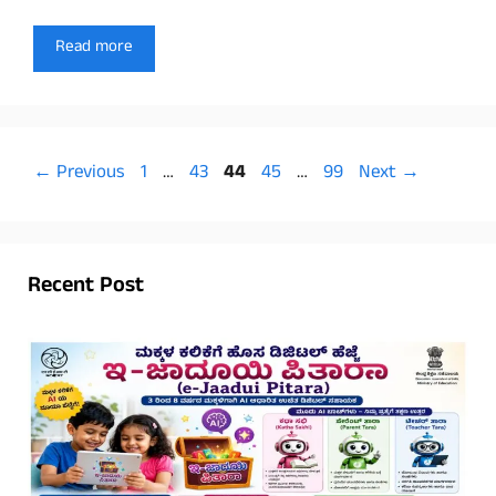
Read more
Page
Page
Page
Page
Page
←
Previous
1
…
43
44
45
…
99
Next
→
Recent Post