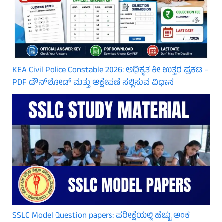
KEA Civil Police Constable 2026: ಅಧಿಕೃತ ಕೀ ಉತ್ತರ ಪ್ರಕಟ –
PDF ಡೌನ್‌ಲೋಡ್ ಮತ್ತು ಆಕ್ಷೇಪಣೆ ಸಲ್ಲಿಸುವ ವಿಧಾನ
SSLC Model Question papers: ಪರೀಕ್ಷೆಯಲ್ಲಿ ಹೆಚ್ಚು ಅಂಕ