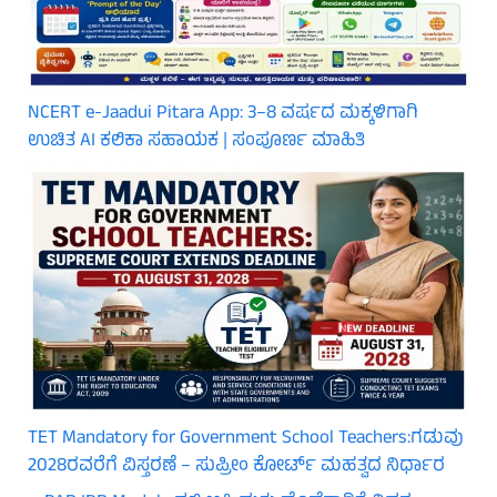
NCERT e-Jaadui Pitara App: 3–8 ವರ್ಷದ ಮಕ್ಕಳಿಗಾಗಿ
ಉಚಿತ AI ಕಲಿಕಾ ಸಹಾಯಕ | ಸಂಪೂರ್ಣ ಮಾಹಿತಿ
TET Mandatory for Government School Teachers:ಗಡುವು
2028ರವರೆಗೆ ವಿಸ್ತರಣೆ – ಸುಪ್ರೀಂ ಕೋರ್ಟ್ ಮಹತ್ವದ ನಿರ್ಧಾರ