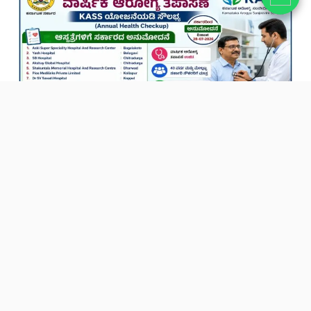
KASS Annual Health Checkup 2026:: KASS ಯೋಜನೆಯಡಿ
ವಾರ್ಷಿಕ ಆರೋಗ್ಯ ತಪಾಸಣೆಗೆ ಈ ಆಸ್ಪತ್ರೆಗಳ ಅನುಮೋದನೆ