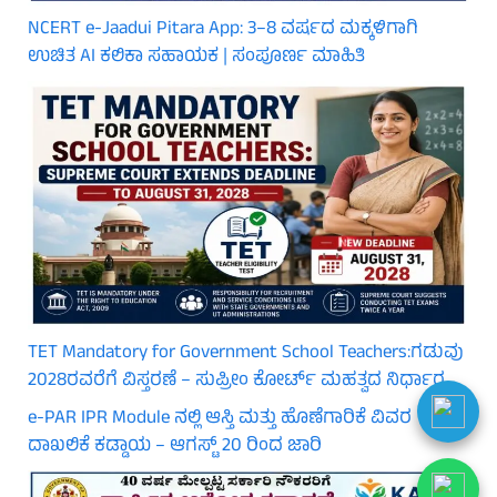
NCERT e-Jaadui Pitara App: 3–8 ವರ್ಷದ ಮಕ್ಕಳಿಗಾಗಿ
ಉಚಿತ AI ಕಲಿಕಾ ಸಹಾಯಕ | ಸಂಪೂರ್ಣ ಮಾಹಿತಿ
TET Mandatory for Government School Teachers:ಗಡುವು
2028ರವರೆಗೆ ವಿಸ್ತರಣೆ – ಸುಪ್ರೀಂ ಕೋರ್ಟ್ ಮಹತ್ವದ ನಿರ್ಧಾರ
e-PAR IPR Module ನಲ್ಲಿ ಆಸ್ತಿ ಮತ್ತು ಹೊಣೆಗಾರಿಕೆ ವಿವರ
ದಾಖಲಿಕೆ ಕಡ್ಡಾಯ – ಆಗಸ್ಟ್ 20 ರಿಂದ ಜಾರಿ