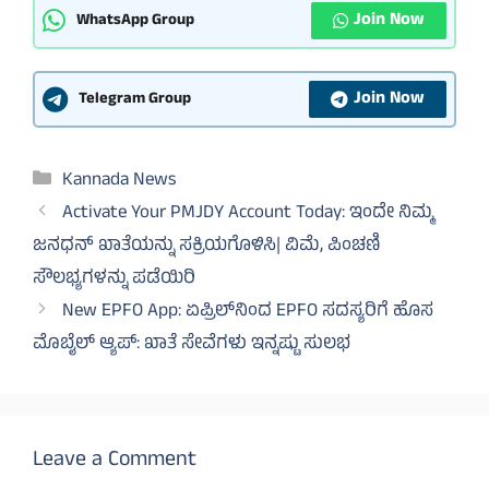
Join Now
WhatsApp Group
Join Now
Telegram Group
Categories
Kannada News
Activate Your PMJDY Account Today: ಇಂದೇ ನಿಮ್ಮ
ಜನಧನ್ ಖಾತೆಯನ್ನು ಸಕ್ರಿಯಗೊಳಿಸಿ| ವಿಮೆ, ಪಿಂಚಣಿ
ಸೌಲಭ್ಯಗಳನ್ನು ಪಡೆಯಿರಿ
New EPFO App: ಏಪ್ರಿಲ್‌ನಿಂದ EPFO ಸದಸ್ಯರಿಗೆ ಹೊಸ
ಮೊಬೈಲ್ ಆ್ಯಪ್: ಖಾತೆ ಸೇವೆಗಳು ಇನ್ನಷ್ಟು ಸುಲಭ
Leave a Comment