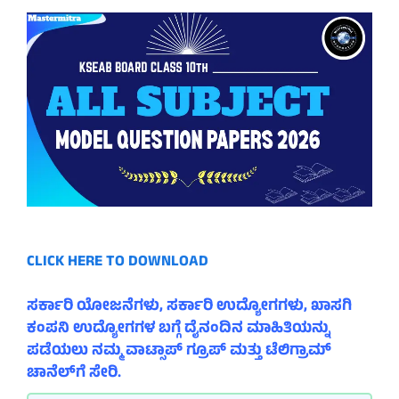
CLICK HERE TO DOWNLOAD
ಸರ್ಕಾರಿ ಯೋಜನೆಗಳು, ಸರ್ಕಾರಿ ಉದ್ಯೋಗಗಳು, ಖಾಸಗಿ
ಕಂಪನಿ ಉದ್ಯೋಗಗಳ ಬಗ್ಗೆ ದೈನಂದಿನ ಮಾಹಿತಿಯನ್ನು
ಪಡೆಯಲು ನಮ್ಮ ವಾಟ್ಸಾಪ್ ಗ್ರೂಪ್ ಮತ್ತು ಟೆಲಿಗ್ರಾಮ್
ಚಾನೆಲ್‌ಗೆ ಸೇರಿ.