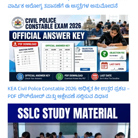
ವಾರ್ಷಿಕ ಆರೋಗ್ಯ ತಪಾಸಣೆಗೆ ಈ ಆಸ್ಪತ್ರೆಗಳ ಅನುಮೋದನೆ
KEA Civil Police Constable 2026: ಅಧಿಕೃತ ಕೀ ಉತ್ತರ ಪ್ರಕಟ –
PDF ಡೌನ್‌ಲೋಡ್ ಮತ್ತು ಆಕ್ಷೇಪಣೆ ಸಲ್ಲಿಸುವ ವಿಧಾನ