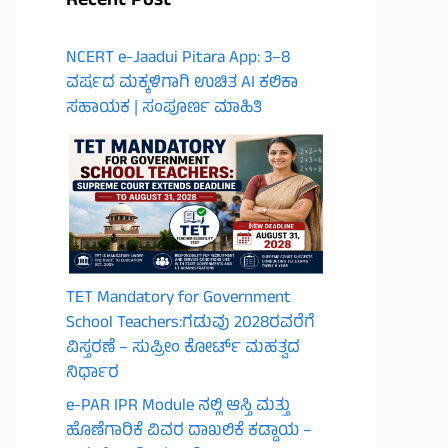
Recent Post
NCERT e-Jaadui Pitara App: 3–8
ವರ್ಷದ ಮಕ್ಕಳಿಗಾಗಿ ಉಚಿತ AI ಕಲಿಕಾ
ಸಹಾಯಕ | ಸಂಪೂರ್ಣ ಮಾಹಿತಿ
TET Mandatory for Government
School Teachers:ಗಡುವು 2028ರವರೆಗೆ
ವಿಸ್ತರಣೆ – ಸುಪ್ರೀಂ ಕೋರ್ಟ್ ಮಹತ್ವದ
ನಿರ್ಧಾರ
e-PAR IPR Module ನಲ್ಲಿ ಆಸ್ತಿ ಮತ್ತು
ಹೊಣೆಗಾರಿಕೆ ವಿವರ ದಾಖಲಿಕೆ ಕಡ್ಡಾಯ –