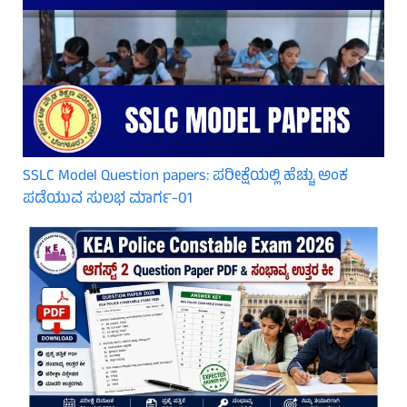
SSLC Model Question papers: ಪರೀಕ್ಷೆಯಲ್ಲಿ ಹೆಚ್ಚು ಅಂಕ
ಪಡೆಯುವ ಸುಲಭ ಮಾರ್ಗ-01