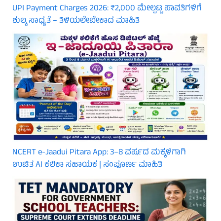
UPI Payment Charges 2026: ₹2,000 ಮೇಲ್ಪಟ್ಟ ಪಾವತಿಗಳಿಗೆ
ಶುಲ್ಕ ಸಾಧ್ಯತೆ – ತಿಳಿಯಲೇಬೇಕಾದ ಮಾಹಿತಿ
NCERT e-Jaadui Pitara App: 3–8 ವರ್ಷದ ಮಕ್ಕಳಿಗಾಗಿ
ಉಚಿತ AI ಕಲಿಕಾ ಸಹಾಯಕ | ಸಂಪೂರ್ಣ ಮಾಹಿತಿ