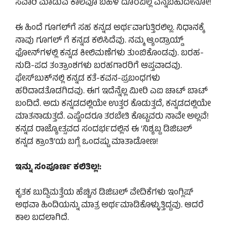
ಸವಾರಿ ಮಾಡುವ ಕಾಲವೂ ಬಹಳ ದೂರವಿಲ್ಲ ಎನ್ನಬಹುದೇನೋ!
ಈ ಹಿಂದೆ ಗೂಗಲ್‌ಗೆ ಸಹ ಕನ್ನಡ ಅರ್ಥವಾಗುತ್ತಿರಲಿಲ್ಲ. ನಿಧಾನಕ್ಕೆ
ನಾವು ಗೂಗಲ್ ಗೆ ಕನ್ನಡ ಕಲಿಸಿದೆವು. ನಮ್ಮ ಆ್ಯಂಡ್ರಾಯ್ಡ್
ಫೋನ್‌ಗಳಲ್ಲಿ ಕನ್ನಡ ಕೀಲಿಮಣೆಗಳು ತುಂಬಿಕೊಂಡವು. ಬರಹ-
ನುಡಿ-ಪದ ತಂತ್ರಾಂಶಗಳು ಬರಹಗಾರರಿಗೆ ಆಪ್ತವಾದವು.
ಫೇಸ್‌ಬುಕ್‌ನಲ್ಲಿ ಕನ್ನಡ ಕತೆ-ಕವನ-ಪ್ರಬಂಧಗಳು
ಹರಿದಾಡತೊಡಗಿದವು. ಈಗ ಇದೆನ್ನೆಲ್ಲ ಮೀರಿ ಎಐ ಚಾಟ್ ಬಾಟ್
ಬಂದಿದೆ. ಅದು ಕನ್ನಡದಲ್ಲಿಯೇ ಉತ್ತರ ಕೊಡುತ್ತದೆ, ಕನ್ನಡದಲ್ಲಿಯೇ
ಮಾತನಾಡುತ್ತದೆ. ಎಷ್ಟೆಂದರೂ ತರಬೇತಿ ಕೊಟ್ಟವರು ನಾವೇ ಅಲ್ಲವೆ!
ಕನ್ನಡ ರಾಜ್ಯೋತ್ಸವದ ಸಂದರ್ಭದಲ್ಲಿನ ಈ ‘ನಿಶ್ಯಬ್ದ ಡಿಜಿಟಲ್
ಕನ್ನಡ ಕ್ರಾಂತಿ’ಯ ಬಗ್ಗೆ ಒಂದಷ್ಟು ಮಾತಾಡೋಣ!
ಇನ್ನು ಸಂಪೂರ್ಣ ಕಲಿತಿಲ್ಲ!:
ಕೃತಕ ಬುದ್ದಿಮತ್ತೆಯ ಹೆಚ್ಚಿನ ಡಿಜಿಟಲ್ ವೇದಿಕೆಗಳು ಇಂಗ್ಲಿಷ್
ಅಥವಾ ಹಿಂದಿಯನ್ನು ಮಾತ್ರ ಅರ್ಥಮಾಡಿಕೊಳ್ಳುತ್ತಿದ್ದವು. ಆದರೆ
ಕಾಲ ಬದಲಾಗಿದೆ.