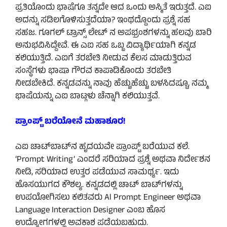
ಪ್ರತಿಯೊಂದು ಭಾಷೆಗೂ ತನ್ನದೇ ಆದ ಒಂದು ಅಸ್ಮಿತೆ ಇರುತ್ತದೆ. ಎಐ
ಅದನ್ನು ಸಡಿಲಗೊಳಿಸುತ್ತದೆಯಾ? ಇಂಥದ್ದೊಂದು ಪ್ರಶ್ನೆ ಸಹ
ಸಹಜ. ಗೂಗಲ್ ಟ್ರಾನ್ಸ್‌ ಲೇಟ್ ನ ಅಪಭ್ರಂಶಗಳನ್ನು ಹಲವು ಬಾರಿ
ಅನುಭವಿಸಿದ್ದೇವೆ. ಈ ಎಐ ಸಹ ಒಬ್ಬ ವಿದ್ಯಾರ್ಥಿಯಾಗಿ ಕನ್ನಡ
ಕಲಿಯುತ್ತಿದೆ. ಎಐಗೆ ತರಬೇತಿ ನೀಡುವ ಕೆಲಸ ಮಾಡುತ್ತಿರುವ
ಸಂಸ್ಥೆಗಳು ಭಾಷಾ ಗೌರವ ಕಾಪಾಡಿಕೊಂಡು ತರಬೇತಿ
ನೀಡಬೇಕಿದೆ. ಕನ್ನಡವನ್ನು ನಾವು ಹೆಚ್ಚುಹೆಚ್ಚು ಬಳಸಿದಷ್ಟೂ, ನಮ್ಮ
ಭಾಷೆಯನ್ನು ಎಐ ಬಾಟ್ಗಳು ಚೆನ್ನಾಗಿ ಕಲಿಯುತ್ತವೆ.
ಪ್ರಾಂಪ್ಟ್ ಬರೆಯೋನೆ ಮಹಾಶೂರ!
ಎಐ ಚಾಟ್‌ಬಾಟ್‌ನ ಹೃದಯವೇ ಪ್ರಾಂಪ್ಟ್ ಬರೆಯುವ ಕಲೆ.
‘Prompt Writing’ ಎಂದರೆ ಸರಿಯಾದ ಪ್ರಶ್ನೆ ಅಥವಾ ನಿರ್ದೇಶನ
ನೀಡಿ, ಸರಿಯಾದ ಉತ್ತರ ಪಡೆಯುವ ಸಾಮರ್ಥ್ಯ. ಇದು
ಹೊಸಯುಗದ ಕೌಶಲ್ಯ. ಕನ್ನಡದಲ್ಲಿ ಚಾಟ್‌ ಬಾಟ್‌ಗಳನ್ನು
ಉಪಯೋಗಿಸಲು ಕಲಿತವರು Al Prompt Engineer ಅಥವಾ
Language Interaction Designer ಎಂಬ ಹೊಸ
ಉದ್ಯೋಗಗಳಲ್ಲಿ ಅವಕಾಶ ಪಡೆಯಬಹುದು.