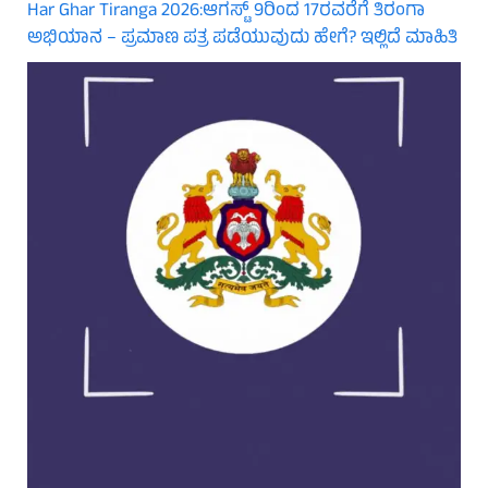
Har Ghar Tiranga 2026:ಆಗಸ್ಟ್ 9ರಿಂದ 17ರವರೆಗೆ ತಿರಂಗಾ
ಅಭಿಯಾನ – ಪ್ರಮಾಣ ಪತ್ರ ಪಡೆಯುವುದು ಹೇಗೆ? ಇಲ್ಲಿದೆ ಮಾಹಿತಿ