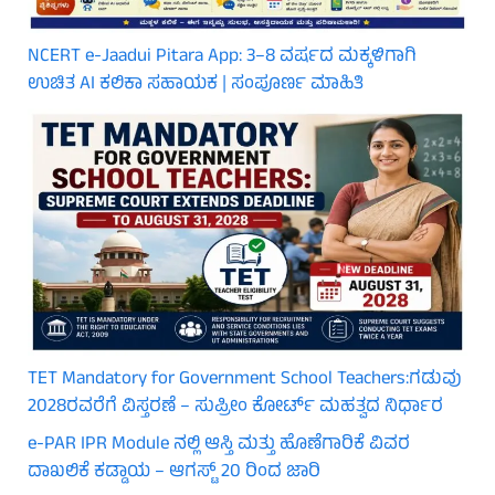
NCERT e-Jaadui Pitara App: 3–8 ವರ್ಷದ ಮಕ್ಕಳಿಗಾಗಿ
ಉಚಿತ AI ಕಲಿಕಾ ಸಹಾಯಕ | ಸಂಪೂರ್ಣ ಮಾಹಿತಿ
TET Mandatory for Government School Teachers:ಗಡುವು
2028ರವರೆಗೆ ವಿಸ್ತರಣೆ – ಸುಪ್ರೀಂ ಕೋರ್ಟ್ ಮಹತ್ವದ ನಿರ್ಧಾರ
e-PAR IPR Module ನಲ್ಲಿ ಆಸ್ತಿ ಮತ್ತು ಹೊಣೆಗಾರಿಕೆ ವಿವರ
ದಾಖಲಿಕೆ ಕಡ್ಡಾಯ – ಆಗಸ್ಟ್ 20 ರಿಂದ ಜಾರಿ