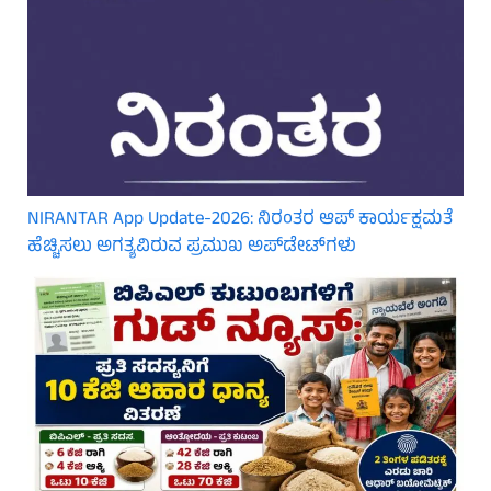
NIRANTAR App Update-2026: ನಿರಂತರ ಆಪ್ ಕಾರ್ಯಕ್ಷಮತೆ
ಹೆಚ್ಚಿಸಲು ಅಗತ್ಯವಿರುವ ಪ್ರಮುಖ ಅಪ್‌ಡೇಟ್‌ಗಳು