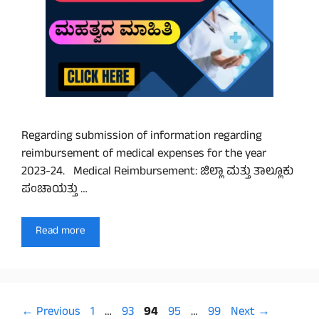
Regarding submission of information regarding
reimbursement of medical expenses for the year
2023-24. Medical Reimbursement: ಜಿಲ್ಲಾ ಮತ್ತು ತಾಲ್ಲೂಕು
ಪಂಚಾಯತ್ತು …
Read more
Page
Page
Page
Page
Page
←
Previous
1
…
93
94
95
…
99
Next
→