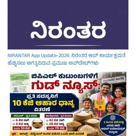
NIRANTAR App Update-2026: ನಿರಂತರ ಆಪ್ ಕಾರ್ಯಕ್ಷಮತೆ
ಹೆಚ್ಚಿಸಲು ಅಗತ್ಯವಿರುವ ಪ್ರಮುಖ ಅಪ್‌ಡೇಟ್‌ಗಳು