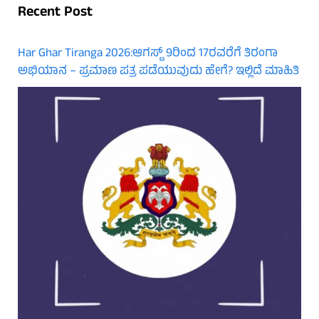
Recent Post
Har Ghar Tiranga 2026:ಆಗಸ್ಟ್ 9ರಿಂದ 17ರವರೆಗೆ ತಿರಂಗಾ
ಅಭಿಯಾನ – ಪ್ರಮಾಣ ಪತ್ರ ಪಡೆಯುವುದು ಹೇಗೆ? ಇಲ್ಲಿದೆ ಮಾಹಿತಿ