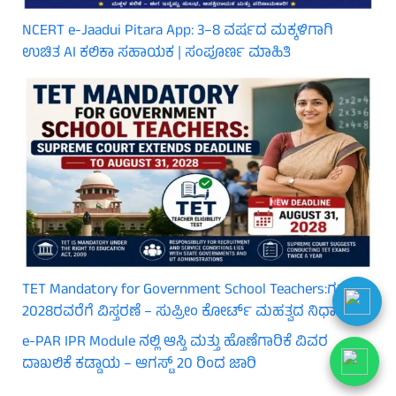
NCERT e-Jaadui Pitara App: 3–8 ವರ್ಷದ ಮಕ್ಕಳಿಗಾಗಿ
ಉಚಿತ AI ಕಲಿಕಾ ಸಹಾಯಕ | ಸಂಪೂರ್ಣ ಮಾಹಿತಿ
TET Mandatory for Government School Teachers:ಗಡುವು
2028ರವರೆಗೆ ವಿಸ್ತರಣೆ – ಸುಪ್ರೀಂ ಕೋರ್ಟ್ ಮಹತ್ವದ ನಿರ್ಧಾರ
e-PAR IPR Module ನಲ್ಲಿ ಆಸ್ತಿ ಮತ್ತು ಹೊಣೆಗಾರಿಕೆ ವಿವರ
ದಾಖಲಿಕೆ ಕಡ್ಡಾಯ – ಆಗಸ್ಟ್ 20 ರಿಂದ ಜಾರಿ