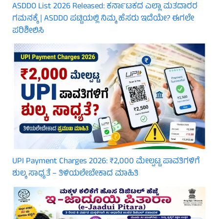
ASDDO List 2026 Released: ಕರ್ನಾಟಕದ ಎಲ್ಲಾ ಮತದಾರರ
ಗಮನಕ್ಕೆ | ASDDO ಪಟ್ಟಿಯಲ್ಲಿ ನಿಮ್ಮ ಹೆಸರು ಇದೆಯೇ? ಈಗಲೇ
ಪರಿಶೀಲಿಸಿ
UPI Payment Charges 2026: ₹2,000 ಮೇಲ್ಪಟ್ಟ ಪಾವತಿಗಳಿಗೆ
ಶುಲ್ಕ ಸಾಧ್ಯತೆ – ತಿಳಿಯಲೇಬೇಕಾದ ಮಾಹಿತಿ