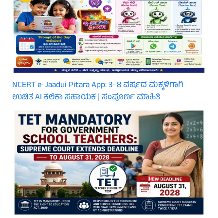
NCERT e-Jaadui Pitara App: 3–8 ವರ್ಷದ ಮಕ್ಕಳಿಗಾಗಿ
ಉಚಿತ AI ಕಲಿಕಾ ಸಹಾಯಕ | ಸಂಪೂರ್ಣ ಮಾಹಿತಿ