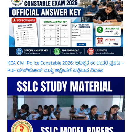
KEA Civil Police Constable 2026: ಅಧಿಕೃತ ಕೀ ಉತ್ತರ ಪ್ರಕಟ –
PDF ಡೌನ್‌ಲೋಡ್ ಮತ್ತು ಆಕ್ಷೇಪಣೆ ಸಲ್ಲಿಸುವ ವಿಧಾನ