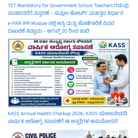
TET Mandatory for Government School Teachers:ಗಡುವು
2028ರವರೆಗೆ ವಿಸ್ತರಣೆ – ಸುಪ್ರೀಂ ಕೋರ್ಟ್ ಮಹತ್ವದ ನಿರ್ಧಾರ
e-PAR IPR Module ನಲ್ಲಿ ಆಸ್ತಿ ಮತ್ತು ಹೊಣೆಗಾರಿಕೆ ವಿವರ
ದಾಖಲಿಕೆ ಕಡ್ಡಾಯ – ಆಗಸ್ಟ್ 20 ರಿಂದ ಜಾರಿ
KASS Annual Health Checkup 2026:: KASS ಯೋಜನೆಯಡಿ
ವಾರ್ಷಿಕ ಆರೋಗ್ಯ ತಪಾಸಣೆಗೆ ಈ ಆಸ್ಪತ್ರೆಗಳ ಅನುಮೋದನೆ