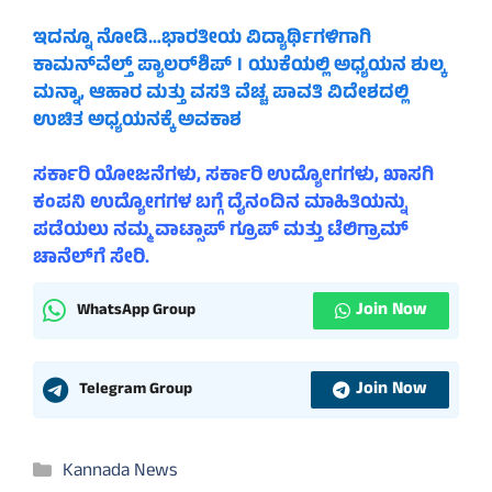
ಇದನ್ನೂ ನೋಡಿ…ಭಾರತೀಯ ವಿದ್ಯಾರ್ಥಿಗಳಿಗಾಗಿ
ಕಾಮನ್‌ವೆಲ್ತ್ ಪ್ಯಾಲರ್‌ಶಿಪ್ । ಯುಕೆಯಲ್ಲಿ ಅಧ್ಯಯನ ಶುಲ್ಕ
ಮನ್ನಾ, ಆಹಾರ ಮತ್ತು ವಸತಿ ವೆಚ್ಚ ಪಾವತಿ ವಿದೇಶದಲ್ಲಿ
ಉಚಿತ ಅಧ್ಯಯನಕ್ಕೆ ಅವಕಾಶ
ಸರ್ಕಾರಿ ಯೋಜನೆಗಳು, ಸರ್ಕಾರಿ ಉದ್ಯೋಗಗಳು, ಖಾಸಗಿ
ಕಂಪನಿ ಉದ್ಯೋಗಗಳ ಬಗ್ಗೆ ದೈನಂದಿನ ಮಾಹಿತಿಯನ್ನು
ಪಡೆಯಲು ನಮ್ಮ ವಾಟ್ಸಾಪ್ ಗ್ರೂಪ್ ಮತ್ತು ಟೆಲಿಗ್ರಾಮ್
ಚಾನೆಲ್‌ಗೆ ಸೇರಿ.
Join Now
WhatsApp Group
Join Now
Telegram Group
Categories
Kannada News