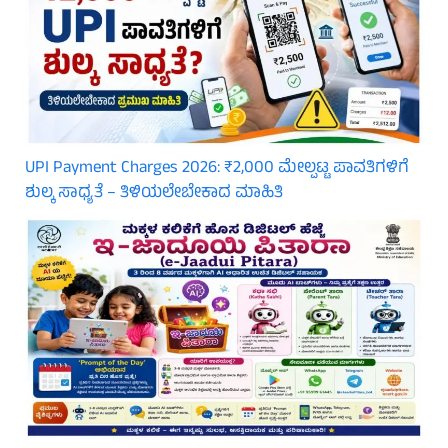
UPI Payment Charges 2026: ₹2,000 ಮೇಲ್ಪಟ್ಟ ಪಾವತಿಗಳಿಗೆ
ಶುಲ್ಕ ಸಾಧ್ಯತೆ – ತಿಳಿಯಲೇಬೇಕಾದ ಮಾಹಿತಿ