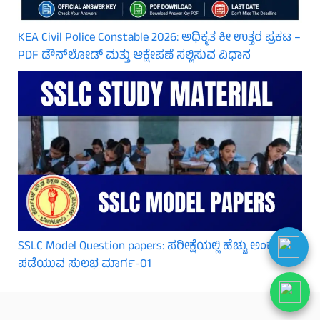
KEA Civil Police Constable 2026: ಅಧಿಕೃತ ಕೀ ಉತ್ತರ ಪ್ರಕಟ –
PDF ಡೌನ್‌ಲೋಡ್ ಮತ್ತು ಆಕ್ಷೇಪಣೆ ಸಲ್ಲಿಸುವ ವಿಧಾನ
SSLC Model Question papers: ಪರೀಕ್ಷೆಯಲ್ಲಿ ಹೆಚ್ಚು ಅಂಕ
ಪಡೆಯುವ ಸುಲಭ ಮಾರ್ಗ-01