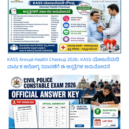
KASS Annual Health Checkup 2026:: KASS ಯೋಜನೆಯಡಿ
ವಾರ್ಷಿಕ ಆರೋಗ್ಯ ತಪಾಸಣೆಗೆ ಈ ಆಸ್ಪತ್ರೆಗಳ ಅನುಮೋದನೆ