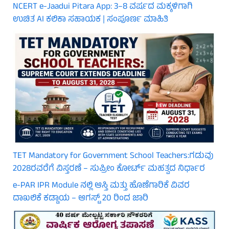
NCERT e-Jaadui Pitara App: 3–8 ವರ್ಷದ ಮಕ್ಕಳಿಗಾಗಿ
ಉಚಿತ AI ಕಲಿಕಾ ಸಹಾಯಕ | ಸಂಪೂರ್ಣ ಮಾಹಿತಿ
TET Mandatory for Government School Teachers:ಗಡುವು
2028ರವರೆಗೆ ವಿಸ್ತರಣೆ – ಸುಪ್ರೀಂ ಕೋರ್ಟ್ ಮಹತ್ವದ ನಿರ್ಧಾರ
e-PAR IPR Module ನಲ್ಲಿ ಆಸ್ತಿ ಮತ್ತು ಹೊಣೆಗಾರಿಕೆ ವಿವರ
ದಾಖಲಿಕೆ ಕಡ್ಡಾಯ – ಆಗಸ್ಟ್ 20 ರಿಂದ ಜಾರಿ