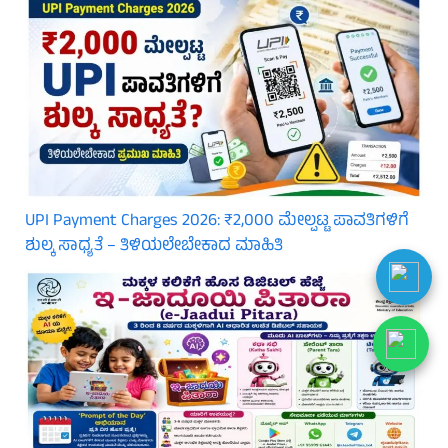
UPI Payment Charges 2026: ₹2,000 ಮೇಲ್ಪಟ್ಟ ಪಾವತಿಗಳಿಗೆ
ಶುಲ್ಕ ಸಾಧ್ಯತೆ – ತಿಳಿಯಲೇಬೇಕಾದ ಮಾಹಿತಿ