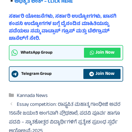
ಅಧಿಕೃತ ಲಿಂಕ್ – CLICK HERE
ಸರ್ಕಾರಿ ಯೋಜನೆಗಳು, ಸರ್ಕಾರಿ ಉದ್ಯೋಗಗಳು, ಖಾಸಗಿ
ಕಂಪನಿ ಉದ್ಯೋಗಗಳ ಬಗ್ಗೆ ದೈನಂದಿನ ಮಾಹಿತಿಯನ್ನು
ಪಡೆಯಲು ನಮ್ಮ ವಾಟ್ಸಾಪ್ ಗ್ರೂಪ್ ಮತ್ತು ಟೆಲಿಗ್ರಾಮ್
ಚಾನೆಲ್‌ಗೆ ಸೇರಿ.
Join Now
WhatsApp Group
Join Now
Telegram Group
Categories
Kannada News
Essay competition: ರಾಷ್ಟ್ರಪಿತ ಮಹಾತ್ಮ ಗಾಂಧೀಜಿ ಅವರ
156ನೇ ಜಯಂತಿ ಅಂಗವಾಗಿ ಪ್ರೌಢಶಾಲೆ, ಪದವಿ ಪೂರ್ವ ಹಾಗೂ
ಪದವಿ – ಸ್ನಾತಕೋತ್ತರ ವಿದ್ಯಾರ್ಥಿಗಳಿಗೆ ಪ್ರತ್ಯೇಕ ಪ್ರಬಂಧ ಸ್ಪರ್ಧೆ
ಆಯೋಜನೆ-2025