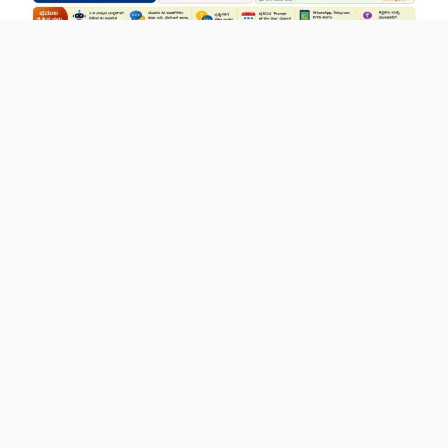
NCERT e-Jaadui Pitara App: 3–8 ವರ್ಷದ ಮಕ್ಕಳಿಗಾಗಿ
ಉಚಿತ AI ಕಲಿಕಾ ಸಹಾಯಕ | ಸಂಪೂರ್ಣ ಮಾಹಿತಿ
TET Mandatory for Government School Teachers:ಗಡುವು
2028ರವರೆಗೆ ವಿಸ್ತರಣೆ – ಸುಪ್ರೀಂ ಕೋರ್ಟ್ ಮಹತ್ವದ ನಿರ್ಧಾರ
e-PAR IPR Module ನಲ್ಲಿ ಆಸ್ತಿ ಮತ್ತು ಹೊಣೆಗಾರಿಕೆ ವಿವರ
ದಾಖಲಿಕೆ ಕಡ್ಡಾಯ – ಆಗಸ್ಟ್ 20 ರಿಂದ ಜಾರಿ