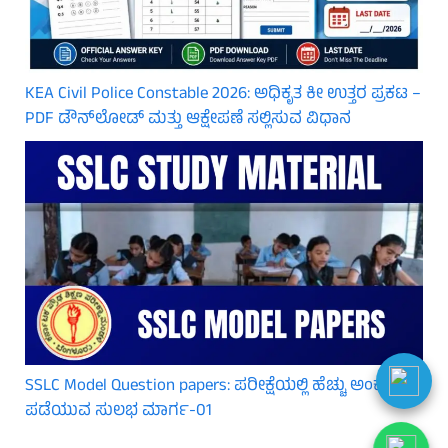
KEA Civil Police Constable 2026: ಅಧಿಕೃತ ಕೀ ಉತ್ತರ ಪ್ರಕಟ –
PDF ಡೌನ್‌ಲೋಡ್ ಮತ್ತು ಆಕ್ಷೇಪಣೆ ಸಲ್ಲಿಸುವ ವಿಧಾನ
SSLC Model Question papers: ಪರೀಕ್ಷೆಯಲ್ಲಿ ಹೆಚ್ಚು ಅಂಕ
ಪಡೆಯುವ ಸುಲಭ ಮಾರ್ಗ-01