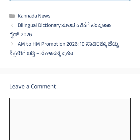
Categories
Kannada News
Bilingual Dictionary:ಸುಲಭ ಕಲಿಕೆಗೆ ಸಂಪೂರ್ಣ
ಗೈಡ್-2026
AM to HM Promotion 2026: 10 ಸಾವಿರಕ್ಕೂ ಹೆಚ್ಚು
ಶಿಕ್ಷಕರಿಗೆ ಬಡ್ತಿ – ವೇಳಾಪಟ್ಟಿ ಪ್ರಕಟ
Leave a Comment
Comment