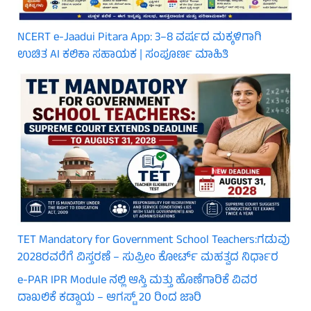
NCERT e-Jaadui Pitara App: 3–8 ವರ್ಷದ ಮಕ್ಕಳಿಗಾಗಿ
ಉಚಿತ AI ಕಲಿಕಾ ಸಹಾಯಕ | ಸಂಪೂರ್ಣ ಮಾಹಿತಿ
TET Mandatory for Government School Teachers:ಗಡುವು
2028ರವರೆಗೆ ವಿಸ್ತರಣೆ – ಸುಪ್ರೀಂ ಕೋರ್ಟ್ ಮಹತ್ವದ ನಿರ್ಧಾರ
e-PAR IPR Module ನಲ್ಲಿ ಆಸ್ತಿ ಮತ್ತು ಹೊಣೆಗಾರಿಕೆ ವಿವರ
ದಾಖಲಿಕೆ ಕಡ್ಡಾಯ – ಆಗಸ್ಟ್ 20 ರಿಂದ ಜಾರಿ