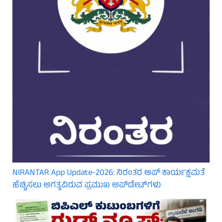
NIRANTAR App Update-2026: ನಿರಂತರ ಆಪ್ ಕಾರ್ಯಕ್ಷಮತೆ
ಹೆಚ್ಚಿಸಲು ಅಗತ್ಯವಿರುವ ಪ್ರಮುಖ ಅಪ್‌ಡೇಟ್‌ಗಳು