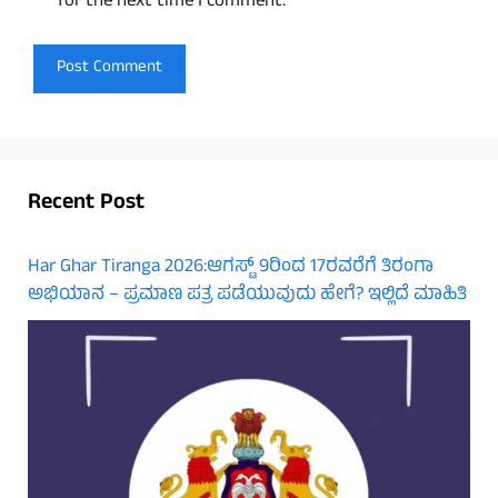
for the next time I comment.
Recent Post
Har Ghar Tiranga 2026:ಆಗಸ್ಟ್ 9ರಿಂದ 17ರವರೆಗೆ ತಿರಂಗಾ
ಅಭಿಯಾನ – ಪ್ರಮಾಣ ಪತ್ರ ಪಡೆಯುವುದು ಹೇಗೆ? ಇಲ್ಲಿದೆ ಮಾಹಿತಿ