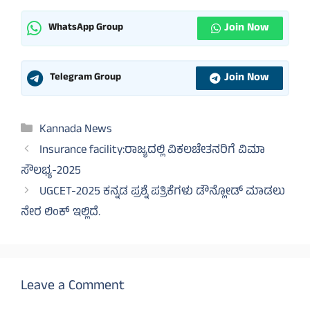
Join Now
WhatsApp Group
Join Now
Telegram Group
Categories
Kannada News
Insurance facility:ರಾಜ್ಯದಲ್ಲಿ ವಿಕಲಚೇತನರಿಗೆ ವಿಮಾ
ಸೌಲಭ್ಯ-2025
UGCET-2025 ಕನ್ನಡ ಪ್ರಶ್ನೆ ಪತ್ರಿಕೆಗಳು ಡೌನ್ಲೋಡ್ ಮಾಡಲು
ನೇರ ಲಿಂಕ್ ಇಲ್ಲಿದೆ.
Leave a Comment