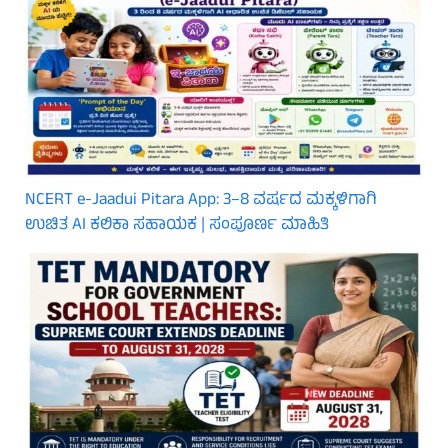
NCERT e-Jaadui Pitara App: 3–8 ವರ್ಷದ ಮಕ್ಕಳಿಗಾಗಿ
ಉಚಿತ AI ಕಲಿಕಾ ಸಹಾಯಕ | ಸಂಪೂರ್ಣ ಮಾಹಿತಿ