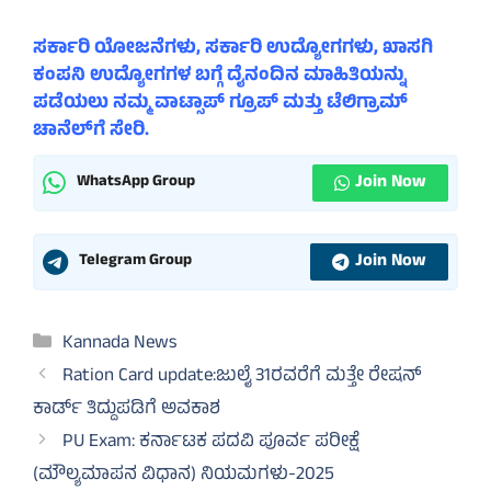
ಸರ್ಕಾರಿ ಯೋಜನೆಗಳು, ಸರ್ಕಾರಿ ಉದ್ಯೋಗಗಳು, ಖಾಸಗಿ
ಕಂಪನಿ ಉದ್ಯೋಗಗಳ ಬಗ್ಗೆ ದೈನಂದಿನ ಮಾಹಿತಿಯನ್ನು
ಪಡೆಯಲು ನಮ್ಮ ವಾಟ್ಸಾಪ್ ಗ್ರೂಪ್ ಮತ್ತು ಟೆಲಿಗ್ರಾಮ್
ಚಾನೆಲ್‌ಗೆ ಸೇರಿ.
Join Now
WhatsApp Group
Join Now
Telegram Group
Categories
Kannada News
Ration Card update:ಜುಲೈ 31ರವರೆಗೆ ಮತ್ತೇ ರೇಷನ್
ಕಾರ್ಡ್ ತಿದ್ದುಪಡಿಗೆ ಅವಕಾಶ
PU Exam: ಕರ್ನಾಟಕ ಪದವಿ ಪೂರ್ವ ಪರೀಕ್ಷೆ
(ಮೌಲ್ಯಮಾಪನ ವಿಧಾನ) ನಿಯಮಗಳು-2025