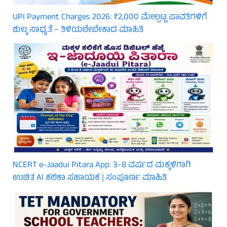
UPI Payment Charges 2026: ₹2,000 ಮೇಲ್ಪಟ್ಟ ಪಾವತಿಗಳಿಗೆ
ಶುಲ್ಕ ಸಾಧ್ಯತೆ – ತಿಳಿಯಲೇಬೇಕಾದ ಮಾಹಿತಿ
NCERT e-Jaadui Pitara App: 3–8 ವರ್ಷದ ಮಕ್ಕಳಿಗಾಗಿ
ಉಚಿತ AI ಕಲಿಕಾ ಸಹಾಯಕ | ಸಂಪೂರ್ಣ ಮಾಹಿತಿ