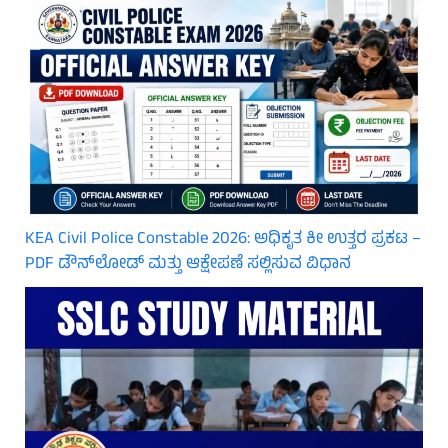
KEA Civil Police Constable 2026: ಅಧಿಕೃತ ಕೀ ಉತ್ತರ ಪ್ರಕಟ –
PDF ಡೌನ್‌ಲೋಡ್ ಮತ್ತು ಆಕ್ಷೇಪಣೆ ಸಲ್ಲಿಸುವ ವಿಧಾನ