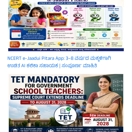
NCERT e-Jaadui Pitara App: 3–8 ವರ್ಷದ ಮಕ್ಕಳಿಗಾಗಿ
ಉಚಿತ AI ಕಲಿಕಾ ಸಹಾಯಕ | ಸಂಪೂರ್ಣ ಮಾಹಿತಿ