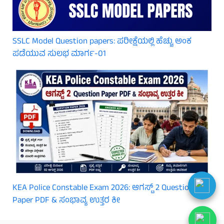
SSLC Model Question papers: ಪರೀಕ್ಷೆಯಲ್ಲಿ ಹೆಚ್ಚು ಅಂಕ
ಪಡೆಯುವ ಸುಲಭ ಮಾರ್ಗ-01
KEA Police Constable Exam 2026: ಆಗಸ್ಟ್ 2 Question
Paper PDF & ಸಂಭಾವ್ಯ ಉತ್ತರ ಕೀ