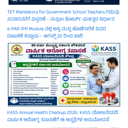
TET Mandatory for Government School Teachers:ಗಡುವು
2028ರವರೆಗೆ ವಿಸ್ತರಣೆ – ಸುಪ್ರೀಂ ಕೋರ್ಟ್ ಮಹತ್ವದ ನಿರ್ಧಾರ
e-PAR IPR Module ನಲ್ಲಿ ಆಸ್ತಿ ಮತ್ತು ಹೊಣೆಗಾರಿಕೆ ವಿವರ
ದಾಖಲಿಕೆ ಕಡ್ಡಾಯ – ಆಗಸ್ಟ್ 20 ರಿಂದ ಜಾರಿ
KASS Annual Health Checkup 2026:: KASS ಯೋಜನೆಯಡಿ
ವಾರ್ಷಿಕ ಆರೋಗ್ಯ ತಪಾಸಣೆಗೆ ಈ ಆಸ್ಪತ್ರೆಗಳ ಅನುಮೋದನೆ