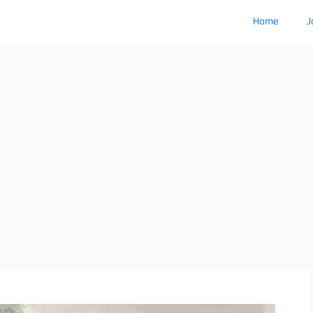
Home
J