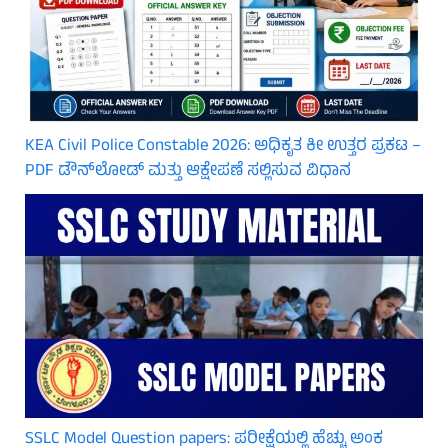
KEA Civil Police Constable 2026: ಅಧಿಕೃತ ಕೀ ಉತ್ತರ ಪ್ರಕಟ –
PDF ಡೌನ್‌ಲೋಡ್ ಮತ್ತು ಆಕ್ಷೇಪಣೆ ಸಲ್ಲಿಸುವ ವಿಧಾನ
SSLC Model Question papers: ಪರೀಕ್ಷೆಯಲ್ಲಿ ಹೆಚ್ಚು ಅಂಕ