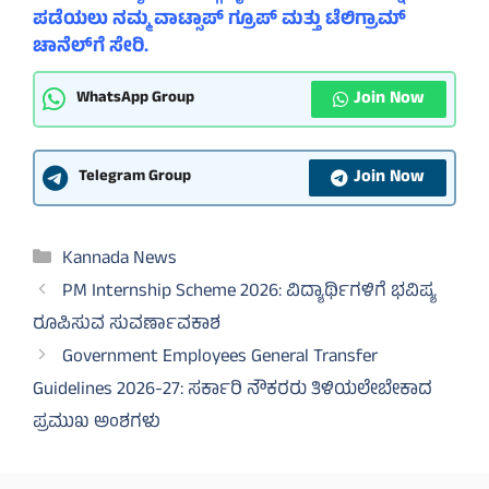
ಪಡೆಯಲು ನಮ್ಮ ವಾಟ್ಸಾಪ್ ಗ್ರೂಪ್ ಮತ್ತು ಟೆಲಿಗ್ರಾಮ್
ಚಾನೆಲ್‌ಗೆ ಸೇರಿ.
Join Now
WhatsApp Group
Join Now
Telegram Group
Categories
Kannada News
PM Internship Scheme 2026: ವಿದ್ಯಾರ್ಥಿಗಳಿಗೆ ಭವಿಷ್ಯ
ರೂಪಿಸುವ ಸುವರ್ಣಾವಕಾಶ
Government Employees General Transfer
Guidelines 2026-27: ಸರ್ಕಾರಿ ನೌಕರರು ತಿಳಿಯಲೇಬೇಕಾದ
ಪ್ರಮುಖ ಅಂಶಗಳು