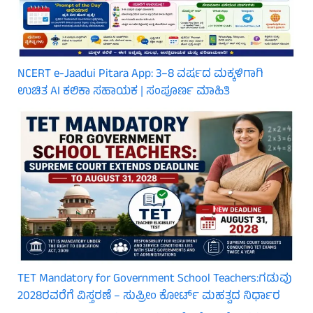
NCERT e-Jaadui Pitara App: 3–8 ವರ್ಷದ ಮಕ್ಕಳಿಗಾಗಿ
ಉಚಿತ AI ಕಲಿಕಾ ಸಹಾಯಕ | ಸಂಪೂರ್ಣ ಮಾಹಿತಿ
TET Mandatory for Government School Teachers:ಗಡುವು
2028ರವರೆಗೆ ವಿಸ್ತರಣೆ – ಸುಪ್ರೀಂ ಕೋರ್ಟ್ ಮಹತ್ವದ ನಿರ್ಧಾರ