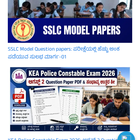
SSLC Model Question papers: ಪರೀಕ್ಷೆಯಲ್ಲಿ ಹೆಚ್ಚು ಅಂಕ
ಪಡೆಯುವ ಸುಲಭ ಮಾರ್ಗ-01