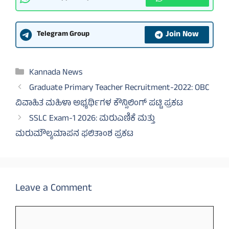
Join Now
Telegram Group
Categories
Kannada News
Graduate Primary Teacher Recruitment-2022: OBC
ವಿವಾಹಿತ ಮಹಿಳಾ ಅಭ್ಯರ್ಥಿಗಳ ಕೌನ್ಸಿಲಿಂಗ್ ಪಟ್ಟಿ ಪ್ರಕಟ
SSLC Exam-1 2026: ಮರುಎಣಿಕೆ ಮತ್ತು
ಮರುಮೌಲ್ಯಮಾಪನ ಫಲಿತಾಂಶ ಪ್ರಕಟ
Leave a Comment
Comment