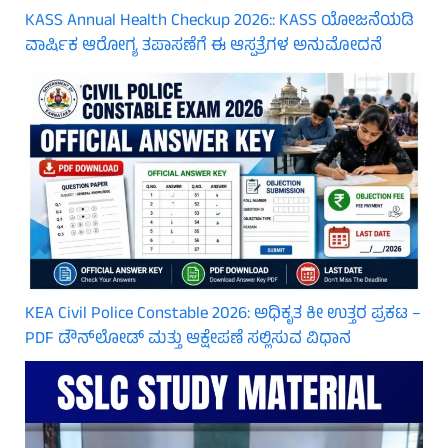
KASS Annual Health Checkup 2026:: KASS ಯೋಜನೆಯಡಿ
ವಾರ್ಷಿಕ ಆರೋಗ್ಯ ತಪಾಸಣೆಗೆ ಈ ಆಸ್ಪತ್ರೆಗಳ ಅನುಮೋದನೆ
KEA Civil Police Constable 2026: ಅಧಿಕೃತ ಕೀ ಉತ್ತರ ಪ್ರಕಟ –
PDF ಡೌನ್‌ಲೋಡ್ ಮತ್ತು ಆಕ್ಷೇಪಣೆ ಸಲ್ಲಿಸುವ ವಿಧಾನ