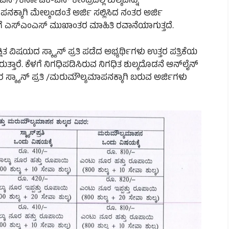
ಕರ್ನಾಟಕ-ಒನ್ ಕೇಂದ್ರದಲ್ಲಿ ಶುಲ್ಕವನ್ನು
ನಕ್ಕಾಗಿ ಮೇಲ್ಕಂಡಂತೆ ಅರ್ಜಿ ಸಲ್ಲಿಸಿದ ನಂತರ ಅರ್ಜಿ
ಗೆ ಎಸ್‌ಎಂಎಸ್ ಮುಖಾಂತರ ಮಾಹಿತಿ ರವಾನೆಯಾಗುತ್ತದೆ.
 ವಿಷಯದ ಸ್ಕ್ಯಾನ್ ಪ್ರತಿ ಪಡೆದ ಅಭ್ಯರ್ಥಿಗಳು ಉತ್ತರ ಪತ್ರಿಕೆಯ
ತ್ತಾರೆ. ಕೆಳಗೆ ನಿಗಧಿಪಡಿಸಿರುವ ನಿಗಧಿತ ಶುಲ್ಕದೊಡನೆ ಆನ್‌ಲೈನ್
 ಸ್ಕ್ಯಾನ್ ಪ್ರತಿ /ಮರುಮೌಲ್ಯಮಾಪನಕ್ಕಾಗಿ ಬರುವ ಅರ್ಜಿಗಳು