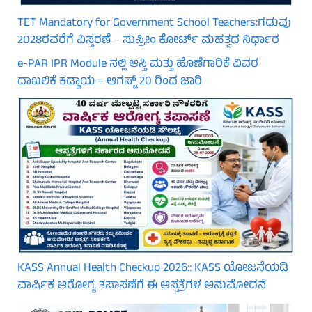
TET Mandatory for Government School Teachers:ಗಡುವು
2028ರವರೆಗೆ ವಿಸ್ತರಣೆ – ಸುಪ್ರೀಂ ಕೋರ್ಟ್ ಮಹತ್ವದ ನಿರ್ಧಾರ
e-PAR IPR Module ನಲ್ಲಿ ಆಸ್ತಿ ಮತ್ತು ಹೊಣೆಗಾರಿಕೆ ವಿವರ
ದಾಖಲಿಕೆ ಕಡ್ಡಾಯ – ಆಗಸ್ಟ್ 20 ರಿಂದ ಜಾರಿ
KASS Annual Health Checkup 2026:: KASS ಯೋಜನೆಯಡಿ
ವಾರ್ಷಿಕ ಆರೋಗ್ಯ ತಪಾಸಣೆಗೆ ಈ ಆಸ್ಪತ್ರೆಗಳ ಅನುಮೋದನೆ