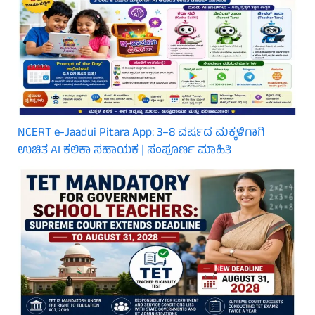
NCERT e-Jaadui Pitara App: 3–8 ವರ್ಷದ ಮಕ್ಕಳಿಗಾಗಿ
ಉಚಿತ AI ಕಲಿಕಾ ಸಹಾಯಕ | ಸಂಪೂರ್ಣ ಮಾಹಿತಿ