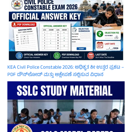
KEA Civil Police Constable 2026: ಅಧಿಕೃತ ಕೀ ಉತ್ತರ ಪ್ರಕಟ –
PDF ಡೌನ್‌ಲೋಡ್ ಮತ್ತು ಆಕ್ಷೇಪಣೆ ಸಲ್ಲಿಸುವ ವಿಧಾನ