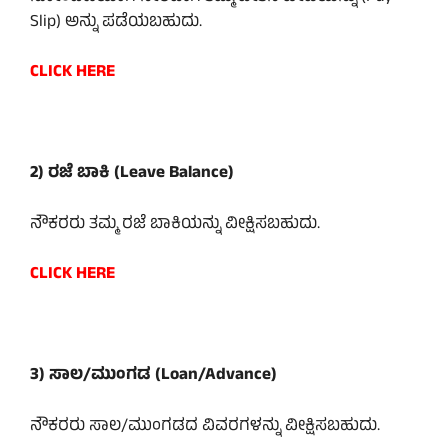
Slip) ಅನ್ನು ಪಡೆಯಬಹುದು.
CLICK HERE
2) ರಜೆ ಬಾಕಿ (Leave Balance)
ನೌಕರರು ತಮ್ಮ ರಜೆ ಬಾಕಿಯನ್ನು ವೀಕ್ಷಿಸಬಹುದು.
CLICK HERE
3) ಸಾಲ/ಮುಂಗಡ (Loan/Advance)
ನೌಕರರು ಸಾಲ/ಮುಂಗಡದ ವಿವರಗಳನ್ನು ವೀಕ್ಷಿಸಬಹುದು.