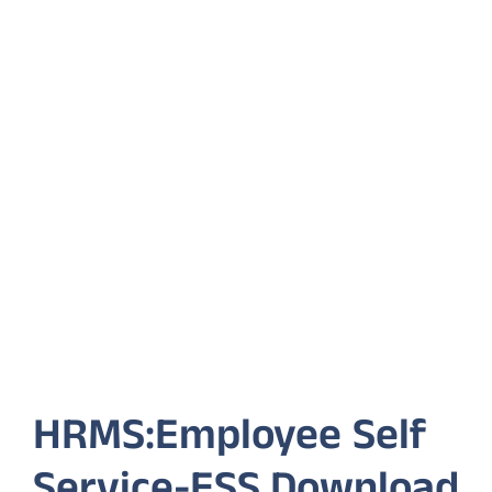
HRMS:Employee Self