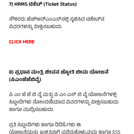
7) HRMS ಟಿಕೆಟ್ (Ticket Status)
ನೌಕರರು ಹೆಚ್‌ಆರ್‌ಎಂಎಸ್‌ನಲ್ಲಿ ಸೃಜಿಸಿದ ಟಿಕೇಟ್‌ನ
ವಿವರಗಳನ್ನು ವೀಕ್ಷಿಸಬಹುದು.
CLICK HERE
8) ಪ್ರಧಾನ ಮಂತ್ರಿ ಜೀವನ ಜ್ಯೋತಿ ಬೀಮ ಯೋಜನೆ
(ಪಿಎಂಜೆಜೆಬಿವೈ)
ಪಿ ಎಂ ಜೆ ಜೆ ಬಿ ವೈ ಮತ್ತು ಪಿ ಎಂ ಎಸ್ ಬಿ ವೈ ಯೋಜನೆಗಳಲ್ಲಿ
ಸಿಬ್ಬಂದಿಗಳು ನೋಂದಣಿಯಾದ ವಿವರಗಳನ್ನು ವೀಕ್ಷಿಸಬಹುದು
ಹಾಗೂ ಮುದ್ರಿಸಬಹುದು.
ಪ್ರತಿ ಸಿಬ್ಬಂದಿಗಳು ಹಾಗೂ ಡಿಡಿಓಗಳು ಈ
ಯೋಜನೆಯನ್ನು ಖಚಿತವಾಗಿ ಪಡೆದುಕೊಳ್ಳುವುದು ಹಾಗೂ ESS