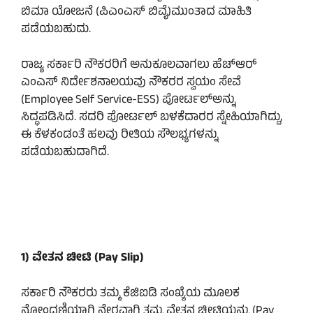
ಬಿಮಾ ಯೋಜನೆ (ಪಿಎಂಎಸ್ ಬಿವೈ)ಮುಂತಾದ ಮಾಹಿತಿ
ಪಡೆಯಬಹುದು.
ರಾಜ್ಯ ಸರ್ಕಾರಿ ನೌಕರರಿಗೆ ಅನುಕೂಲವಾಗಲು ಹೆಚ್‌ಆರ್
ಎಂಎಸ್‌ ನಿರ್ದೇಶನಾಲಯವು ನೌಕರರ ಸ್ವಯಂ ಸೇವೆ
(Employee Self Service-ESS) ಪೋರ್ಟಲ್‌ಅನ್ನು
ಸಿದ್ಧಪಡಿಸಿದೆ. ಸದರಿ ಪೋರ್ಟಲ್ ಬಳಕೆದಾರರ ಸ್ನೇಹಿಯಾಗಿದ್ದು,
ಈ ಕೆಳಕಂಡಂತೆ ಹಲವು ರೀತಿಯ ಸೌಲಭ್ಯಗಳನ್ನು
ಪಡೆಯಬಹುದಾಗಿದೆ.
1) ವೇತನ ಚೀಟಿ (Pay Slip)
ಸರ್ಕಾರಿ ನೌಕರರು ತಮ್ಮ ಕೆಜಿಐಡಿ ಸಂಖ್ಯೆಯ ಮೂಲಕ
ನೋಂದಣಿಯಾಗಿ ನೇರವಾಗಿ ತಮ್ಮ ವೇತನ ಚೀಟಿಯನ್ನು (Pay