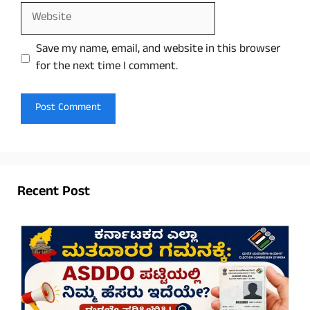
Website
Save my name, email, and website in this browser
for the next time I comment.
Recent Post