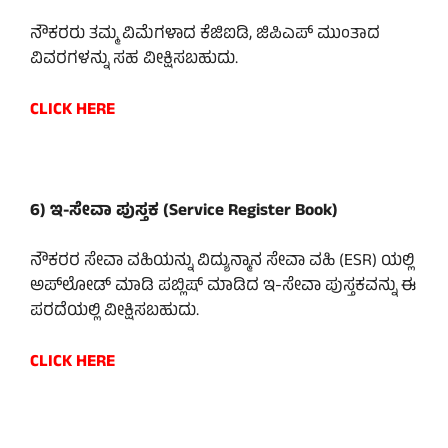
ನೌಕರರು ತಮ್ಮ ವಿಮೆಗಳಾದ ಕೆಜಿಐಡಿ, ಜಿಪಿಎಪ್ ಮುಂತಾದ
ವಿವರಗಳನ್ನು ಸಹ ವೀಕ್ಷಿಸಬಹುದು.
CLICK HERE
6) ಇ-ಸೇವಾ ಪುಸ್ತಕ (Service Register Book)
ನೌಕರರ ಸೇವಾ ವಹಿಯನ್ನು ವಿದ್ಯುನ್ಮಾನ ಸೇವಾ ವಹಿ (ESR) ಯಲ್ಲಿ
ಅಪ್‌ಲೋಡ್ ಮಾಡಿ ಪಬ್ಲಿಷ್ ಮಾಡಿದ ಇ-ಸೇವಾ ಪುಸ್ತಕವನ್ನು ಈ
ಪರದೆಯಲ್ಲಿ ವೀಕ್ಷಿಸಬಹುದು.
CLICK HERE