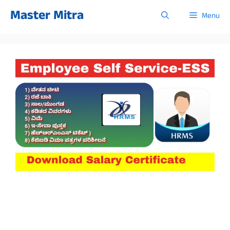
Skip
Master Mitra
Menu
to
content